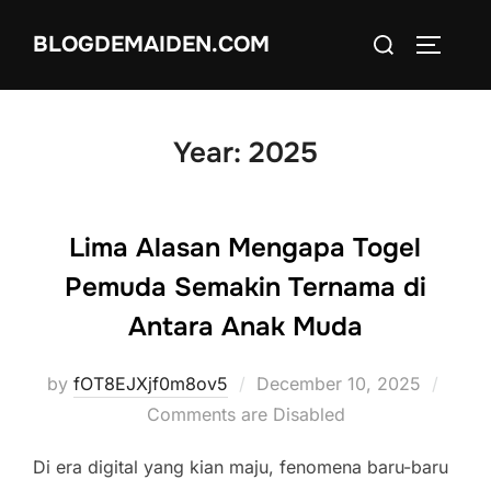
Skip
Search
BLOGDEMAIDEN.COM
to
TOGGLE
for:
content
Year:
2025
Lima Alasan Mengapa Togel
Pemuda Semakin Ternama di
Antara Anak Muda
Posted
by
fOT8EJXjf0m8ov5
December 10, 2025
on
Comments are Disabled
Di era digital yang kian maju, fenomena baru-baru