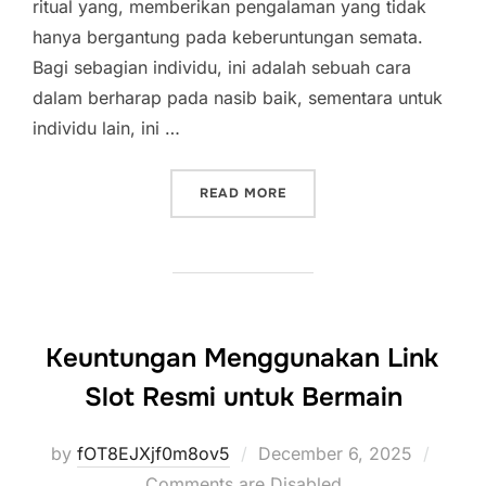
ritual yang, memberikan pengalaman yang tidak
hanya bergantung pada keberuntungan semata.
Bagi sebagian individu, ini adalah sebuah cara
dalam berharap pada nasib baik, sementara untuk
individu lain, ini …
“KEAJAIBAN ANGKA: MENG
READ MORE
Keuntungan Menggunakan Link
Slot Resmi untuk Bermain
Posted
by
fOT8EJXjf0m8ov5
December 6, 2025
on
Comments are Disabled