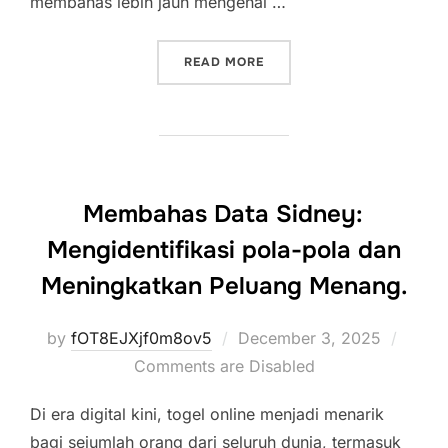
membahas lebih jauh mengenai …
“SLOT DEMO CAHAYA BINT
READ MORE
Membahas Data Sidney:
Mengidentifikasi pola-pola dan
Meningkatkan Peluang Menang.
Posted
by
fOT8EJXjf0m8ov5
December 3, 2025
on
Comments are Disabled
Di era digital kini, togel online menjadi menarik
bagi sejumlah orang dari seluruh dunia, termasuk