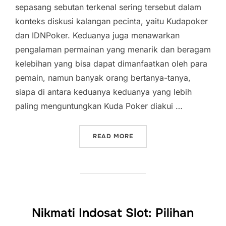
sepasang sebutan terkenal sering tersebut dalam
konteks diskusi kalangan pecinta, yaitu Kudapoker
dan IDNPoker. Keduanya juga menawarkan
pengalaman permainan yang menarik dan beragam
kelebihan yang bisa dapat dimanfaatkan oleh para
pemain, namun banyak orang bertanya-tanya,
siapa di antara keduanya keduanya yang lebih
paling menguntungkan Kuda Poker diakui …
“KUDAPOKER VS. KUDAPOK
READ MORE
Nikmati Indosat Slot: Pilihan