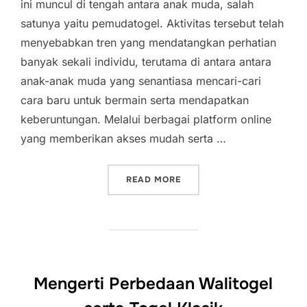
ini muncul di tengah antara anak muda, salah
satunya yaitu pemudatogel. Aktivitas tersebut telah
menyebabkan tren yang mendatangkan perhatian
banyak sekali individu, terutama di antara antara
anak-anak muda yang senantiasa mencari-cari
cara baru untuk bermain serta mendapatkan
keberuntungan. Melalui berbagai platform online
yang memberikan akses mudah serta …
“LIMA ALASAN MENGAPA 
READ MORE
Mengerti Perbedaan Walitogel