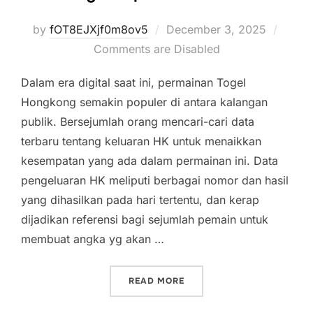
Posted
by
fOT8EJXjf0m8ov5
December 3, 2025
on
Comments are Disabled
Dalam era digital saat ini, permainan Togel
Hongkong semakin populer di antara kalangan
publik. Bersejumlah orang mencari-cari data
terbaru tentang keluaran HK untuk menaikkan
kesempatan yang ada dalam permainan ini. Data
pengeluaran HK meliputi berbagai nomor dan hasil
yang dihasilkan pada hari tertentu, dan kerap
dijadikan referensi bagi sejumlah pemain untuk
membuat angka yg akan …
“ANGKA KELUAR HK: SARA
READ MORE