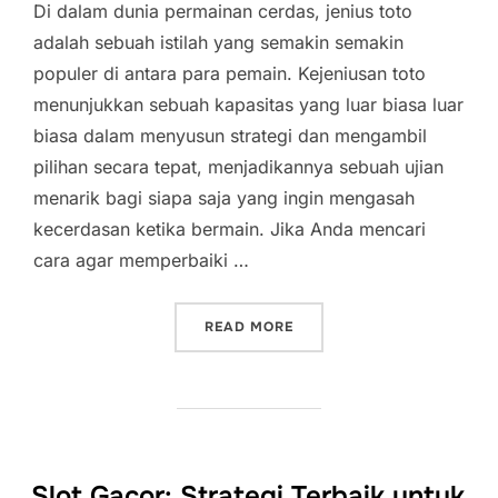
Di dalam dunia permainan cerdas, jenius toto
adalah sebuah istilah yang semakin semakin
populer di antara para pemain. Kejeniusan toto
menunjukkan sebuah kapasitas yang luar biasa luar
biasa dalam menyusun strategi dan mengambil
pilihan secara tepat, menjadikannya sebuah ujian
menarik bagi siapa saja yang ingin mengasah
kecerdasan ketika bermain. Jika Anda mencari
cara agar memperbaiki …
“MEMAHAMI JENIUS TOTO:
READ MORE
Slot Gacor: Strategi Terbaik untuk