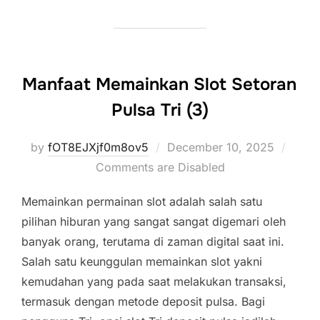
Manfaat Memainkan Slot Setoran
Pulsa Tri (3)
Posted
by
fOT8EJXjf0m8ov5
December 10, 2025
on
Comments are Disabled
Memainkan permainan slot adalah salah satu
pilihan hiburan yang sangat sangat digemari oleh
banyak orang, terutama di zaman digital saat ini.
Salah satu keunggulan memainkan slot yakni
kemudahan yang pada saat melakukan transaksi,
termasuk dengan metode deposit pulsa. Bagi