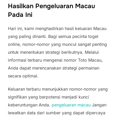
Hasilkan Pengeluaran Macau
Pada Ini
Hari ini, kami menghadirkan hasil keluaran Macau
yang paling dinanti. Bagi semua pecinta togel
online, nomor-nomor yang muncul sangat penting
untuk menentukan strategi berikutnya. Melalui
informasi terbaru mengenai nomor Toto Macau,
Anda dapat merencanakan strategi permainan
secara optimal.
Keluaran terbaru menunjukkan nomor-nomor yang
signifikan yang berpotensi menjadi kunci
keberuntungan Anda.
pengeluaran macau
Jangan
lewatkan data dari sumber yang dapat dipercaya