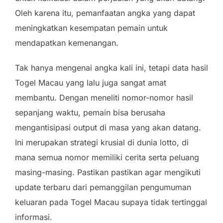
Oleh karena itu, pemanfaatan angka yang dapat
meningkatkan kesempatan pemain untuk
mendapatkan kemenangan.
Tak hanya mengenai angka kali ini, tetapi data hasil
Togel Macau yang lalu juga sangat amat
membantu. Dengan meneliti nomor-nomor hasil
sepanjang waktu, pemain bisa berusaha
mengantisipasi output di masa yang akan datang.
Ini merupakan strategi krusial di dunia lotto, di
mana semua nomor memiliki cerita serta peluang
masing-masing. Pastikan pastikan agar mengikuti
update terbaru dari pemanggilan pengumuman
keluaran pada Togel Macau supaya tidak tertinggal
informasi.