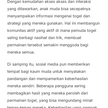
Dengan kemudahan akses akses dan interaksi
yang ditawarkan, anak muda bisa secepatnya
menyampaikan informasi mengenai togel dan
strategi yang mereka gunakan. Hal ini membangun
komunitas aktif yang aktif di mana pemuda togel
saling berbagi nasihat dan trik, membuat
permainan tersebut semakin menggoda bagi
mereka semua.
Di samping itu, sosial media pun memberikan
tempat bagi kaum muda untuk menyatakan
pandangan dan mempamerkan keberhasilan
mereka sendiri. Beberapa pengguna sering
membagikan hasil yang mereka peroleh dari
permainan togel, yang bisa mengundang minat
teman-teman mereka. Keberhasilan yang nampak