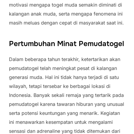
motivasi mengapa togel muda semakin diminati di
kalangan anak muda, serta mengapa fenomena ini
masih meluas dengan cepat di masyarakat saat ini.
Pertumbuhan Minat Pemudatogel
Dalam beberapa tahun terakhir, ketertarikan akan
pemudatogel telah meningkat pesat di kalangan
generasi muda. Hal ini tidak hanya terjadi di satu
wilayah, tetapi tersebar ke berbagai lokasi di
Indonesia. Banyak sekali remaja yang tertarik pada
pemudatogel karena tawaran hiburan yang unusual
serta potensi keuntungan yang menarik. Kegiatan
ini menawarkan kesempatan untuk mengalami
sensasi dan adrenaline yang tidak ditemukan dari