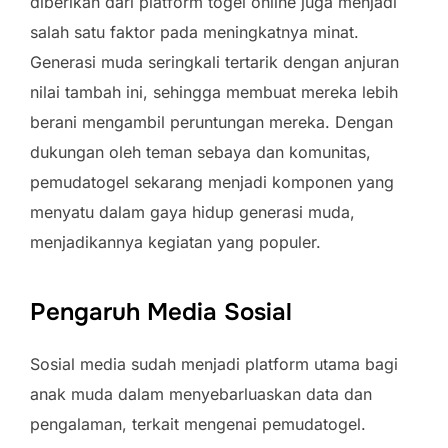
diberikan dari platform togel online juga menjadi
salah satu faktor pada meningkatnya minat.
Generasi muda seringkali tertarik dengan anjuran
nilai tambah ini, sehingga membuat mereka lebih
berani mengambil peruntungan mereka. Dengan
dukungan oleh teman sebaya dan komunitas,
pemudatogel sekarang menjadi komponen yang
menyatu dalam gaya hidup generasi muda,
menjadikannya kegiatan yang populer.
Pengaruh Media Sosial
Sosial media sudah menjadi platform utama bagi
anak muda dalam menyebarluaskan data dan
pengalaman, terkait mengenai pemudatogel.