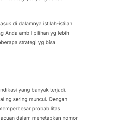
uk di dalamnya istilah-istilah
g Anda ambil pilihan yg lebih
berapa strategi yg bisa
ndikasi yang banyak terjadi.
ling sering muncul. Dengan
memperbesar probabilitas
gai acuan dalam menetapkan nomor