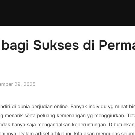
f bagi Sukses di Perm
ed
ember 29, 2025
ndiri di dunia perjudian online. Banyak individu yg minat bis
ang menarik serta peluang kemenangan yg menggiurkan. Tet
p tidak hanya saja mengandalkan keberuntungan. Dibutuhkan 
nnya. Dalam artikel artikel ini, kita akan mengupas sejumla