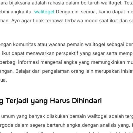
cara bijaksana adalah rahasia dalam bertaruh walitogel. Te
bihi angka itu.
walitogel
Dengan ini semua, kamu dapat me
aman. Ayo agar tidak terbawa terbawa mood saat ikut dan s
ngan komunitas atau wacana pemain walitogel sebagai bentu
g ikut dapat menawarkan perspektif yang segar serta mem
a, berbagi informasi mengenai angka yang memungkinkan mu
an. Belajar dari pengalaman orang lain merupakan inisia
ua.
 Terjadi yang Harus Dihindari
 umum yang banyak dilakukan pemain walitogel adalah ter
ergoda dalam segera bertaruh angka dengan analisis yang. 