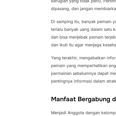
kerugian yang tidak perlu. Perti
dipasang, dan jangan membiarka
Di samping itu, banyak pemain 
terlalu banyak uang dalam satu k
dan bisa menjebak pemain terjeba
dan ikuti itu agar menjaga keseha
Yang terakhir, mengabaikan infor
pemain yang memperhatikan angk
permainan sebelumnya dapat m
pentingnya informasi dalam strate
Manfaat Bergabung d
Menjadi Anggota dengan kelomp