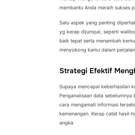
membantu Anda meraih sukses pa
Satu aspek yang penting diperhat
yg kerap dijumpai, seperti wali
baik tepat serta menambah kemun
menyokong kamu dalam perjalana
Strategi Efektif Men
Supaya mencapai keberhasilan ket
Penganalisaan data sebelumnya
cara mengamati informasi terse
kemenangan. Kerap catat hasil-h
angka.