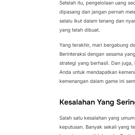
Setelah itu, pengelolaan uang se
dipasang dan jangan pernah mele
selalu ikut dalam tenang dan ny
yang telah dibuat.
Yang terakhir, mari bergabung de
Berinteraksi dengan sesama yan
strategi yang berhasil. Dan jug
Anda untuk mendapatkan kemenang
kemenangan dalam game ini sem
Kesalahan Yang Sering
Salah satu kesalahan yang umum
keputusan. Banyak sekali yang t