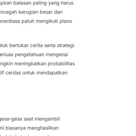
tapkan batasan paling yang harus
ncegah kerugian besar dan
enantiasa patuh mengikuti plano
k bertukar cerita serta strategi.
perluas pengetahuan mengenai
ngkin meningkatkan probabilitas
tif cerdas untuk mendapatkan
gesa-gesa saat mengambil
Ini biasanya menghasilkan