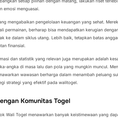
mbangkan setiap pilihan dengan matang, lakukan riset terle
n emosi menguasai.
yang mengabaikan pengelolaan keuangan yang sehat. Merek
ali permainan, berharap bisa mendapatkan kerugian dengan 
k ke dalam siklus utang. Lebih baik, tetapkan batas angga
tan finansial.
masi dan statistik yang relevan juga merupakan adalah kes
a-angka di masa lalu dan pola yang mungkin muncul. Meng
enawarkan wawasan berharga dalam menambah peluang su
gi strategi yang efektif pada walitogel.
engan Komunitas Togel
ok Wali Togel menawarkan banyak keistimewaan yang dap