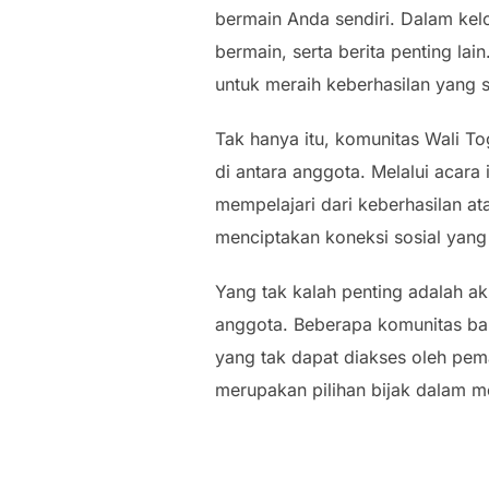
bermain Anda sendiri. Dalam kel
bermain, serta berita penting la
untuk meraih keberhasilan yang s
Tak hanya itu, komunitas Wali 
di antara anggota. Melalui acara
mempelajari dari keberhasilan a
menciptakan koneksi sosial yang
Yang tak kalah penting adalah a
anggota. Beberapa komunitas bah
yang tak dapat diakses oleh pem
merupakan pilihan bijak dalam m