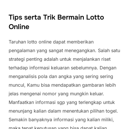
Tips serta Trik Bermain Lotto
Online
Taruhan lotto online dapat memberikan
pengalaman yang sangat menegangkan. Salah satu
strategi penting adalah untuk menjalankan riset
terhadap informasi keluaran sebelumnya. Dengan
menganalisis pola dan angka yang sering sering
muncul, Kamu bisa mendapatkan gambaran lebih
jelas mengenai nomor yang mungkin keluar.
Manfaatkan informasi sgp yang terlengkap untuk
menunjang kalian dalam menentukan pilihan togel.
Semakin banyaknya informasi yang kalian miliki,
maka tepat keputusan yang bisa dapat kalian