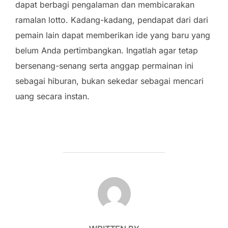
dapat berbagi pengalaman dan membicarakan
ramalan lotto. Kadang-kadang, pendapat dari dari
pemain lain dapat memberikan ide yang baru yang
belum Anda pertimbangkan. Ingatlah agar tetap
bersenang-senang serta anggap permainan ini
sebagai hiburan, bukan sekedar sebagai mencari
uang secara instan.
POST AUTHOR