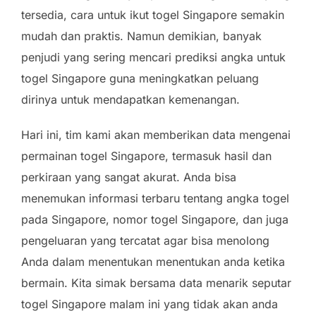
tersedia, cara untuk ikut togel Singapore semakin
mudah dan praktis. Namun demikian, banyak
penjudi yang sering mencari prediksi angka untuk
togel Singapore guna meningkatkan peluang
dirinya untuk mendapatkan kemenangan.
Hari ini, tim kami akan memberikan data mengenai
permainan togel Singapore, termasuk hasil dan
perkiraan yang sangat akurat. Anda bisa
menemukan informasi terbaru tentang angka togel
pada Singapore, nomor togel Singapore, dan juga
pengeluaran yang tercatat agar bisa menolong
Anda dalam menentukan menentukan anda ketika
bermain. Kita simak bersama data menarik seputar
togel Singapore malam ini yang tidak akan anda