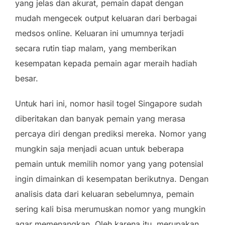
yang jelas dan akurat, pemain dapat dengan
mudah mengecek output keluaran dari berbagai
medsos online. Keluaran ini umumnya terjadi
secara rutin tiap malam, yang memberikan
kesempatan kepada pemain agar meraih hadiah
besar.
Untuk hari ini, nomor hasil togel Singapore sudah
diberitakan dan banyak pemain yang merasa
percaya diri dengan prediksi mereka. Nomor yang
mungkin saja menjadi acuan untuk beberapa
pemain untuk memilih nomor yang yang potensial
ingin dimainkan di kesempatan berikutnya. Dengan
analisis data dari keluaran sebelumnya, pemain
sering kali bisa merumuskan nomor yang mungkin
agar memenangkan. Oleh karena itu, merupakan