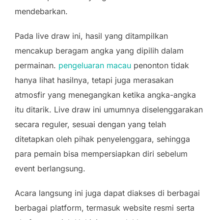
mendebarkan.
Pada live draw ini, hasil yang ditampilkan
mencakup beragam angka yang dipilih dalam
permainan.
pengeluaran macau
penonton tidak
hanya lihat hasilnya, tetapi juga merasakan
atmosfir yang menegangkan ketika angka-angka
itu ditarik. Live draw ini umumnya diselenggarakan
secara reguler, sesuai dengan yang telah
ditetapkan oleh pihak penyelenggara, sehingga
para pemain bisa mempersiapkan diri sebelum
event berlangsung.
Acara langsung ini juga dapat diakses di berbagai
berbagai platform, termasuk website resmi serta