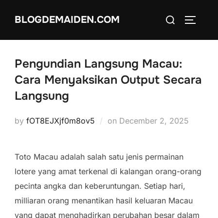
Skip
Search
BLOGDEMAIDEN.COM
to
TOGGLE
for:
content
Pengundian Langsung Macau:
Cara Menyaksikan Output Secara
Langsung
Posted
by
fOT8EJXjf0m8ov5
on
December 2, 2025
on
Toto Macau adalah salah satu jenis permainan
lotere yang amat terkenal di kalangan orang-orang
pecinta angka dan keberuntungan. Setiap hari,
milliaran orang menantikan hasil keluaran Macau
yang dapat menghadirkan perubahan besar dalam