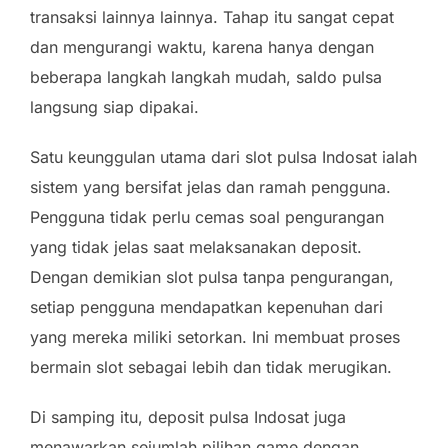
transaksi lainnya lainnya. Tahap itu sangat cepat
dan mengurangi waktu, karena hanya dengan
beberapa langkah langkah mudah, saldo pulsa
langsung siap dipakai.
Satu keunggulan utama dari slot pulsa Indosat ialah
sistem yang bersifat jelas dan ramah pengguna.
Pengguna tidak perlu cemas soal pengurangan
yang tidak jelas saat melaksanakan deposit.
Dengan demikian slot pulsa tanpa pengurangan,
setiap pengguna mendapatkan kepenuhan dari
yang mereka miliki setorkan. Ini membuat proses
bermain slot sebagai lebih dan tidak merugikan.
Di samping itu, deposit pulsa Indosat juga
menawarkan sejumlah pilihan game dengan