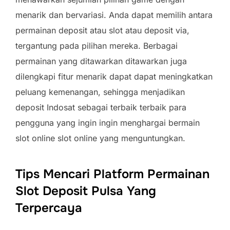
menarik dan bervariasi. Anda dapat memilih antara
permainan deposit atau slot atau deposit via,
tergantung pada pilihan mereka. Berbagai
permainan yang ditawarkan ditawarkan juga
dilengkapi fitur menarik dapat dapat meningkatkan
peluang kemenangan, sehingga menjadikan
deposit Indosat sebagai terbaik terbaik para
pengguna yang ingin ingin menghargai bermain
slot online slot online yang menguntungkan.
Tips Mencari Platform Permainan
Slot Deposit Pulsa Yang
Terpercaya