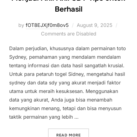
Berhasil
Posted
by
fOT8EJXjf0m8ov5
August 9, 2025
on
Comments are Disabled
Dalam perjudian, khususnya dalam permainan toto
Sydney, pemahaman yang mendalam mendalam
tentang informasi dan data hasil sangatlah krusial.
Untuk para petaruh togel Sidney, mengetahui hasil
sydney dan data sdy yang akurat menjadi faktor
utama untuk meraih kesuksesan. Menggunakan
data yang akurat, Anda juga bisa menambah
kemungkinan menang, tetapi dan bisa menyusun
taktik permainan yang lebih …
“MENJADI AHLI AHLI SDY 
READ MORE