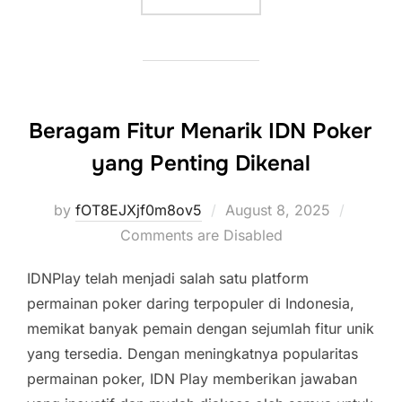
Beragam Fitur Menarik IDN Poker
yang Penting Dikenal
Posted
by
fOT8EJXjf0m8ov5
August 8, 2025
on
Comments are Disabled
IDNPlay telah menjadi salah satu platform
permainan poker daring terpopuler di Indonesia,
memikat banyak pemain dengan sejumlah fitur unik
yang tersedia. Dengan meningkatnya popularitas
permainan poker, IDN Play memberikan jawaban