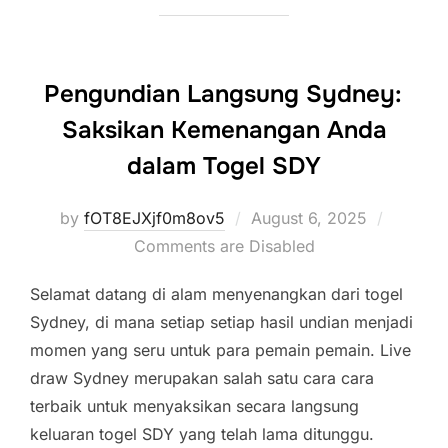
Pengundian Langsung Sydney:
Saksikan Kemenangan Anda
dalam Togel SDY
Posted
by
fOT8EJXjf0m8ov5
August 6, 2025
on
Comments are Disabled
Selamat datang di alam menyenangkan dari togel
Sydney, di mana setiap setiap hasil undian menjadi
momen yang seru untuk para pemain pemain. Live
draw Sydney merupakan salah satu cara cara
terbaik untuk menyaksikan secara langsung
keluaran togel SDY yang telah lama ditunggu.