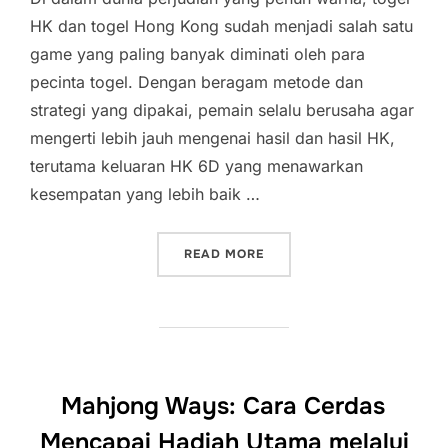
HK dan togel Hong Kong sudah menjadi salah satu
game yang paling banyak diminati oleh para
pecinta togel. Dengan beragam metode dan
strategi yang dipakai, pemain selalu berusaha agar
mengerti lebih jauh mengenai hasil dan hasil HK,
terutama keluaran HK 6D yang menawarkan
kesempatan yang lebih baik …
“RAHASIA TOGEL: MENGER
READ MORE
Mahjong Ways: Cara Cerdas
Mencapai Hadiah Utama melalui