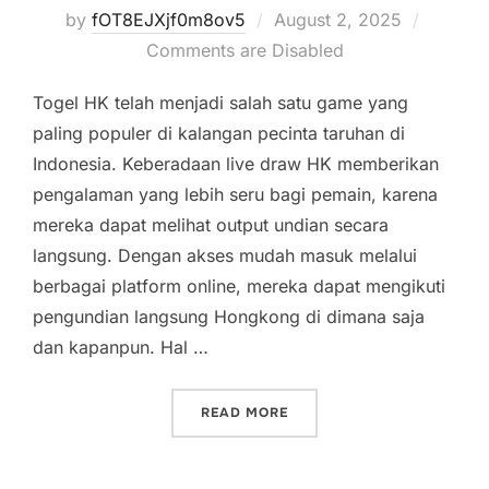
Posted
by
fOT8EJXjf0m8ov5
August 2, 2025
on
Comments are Disabled
Togel HK telah menjadi salah satu game yang
paling populer di kalangan pecinta taruhan di
Indonesia. Keberadaan live draw HK memberikan
pengalaman yang lebih seru bagi pemain, karena
mereka dapat melihat output undian secara
langsung. Dengan akses mudah masuk melalui
berbagai platform online, mereka dapat mengikuti
pengundian langsung Hongkong di dimana saja
dan kapanpun. Hal …
“RAIH KEMENANGAN DENG
READ MORE