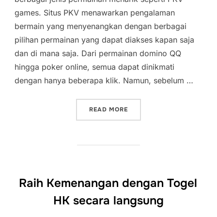
games. Situs PKV menawarkan pengalaman
bermain yang menyenangkan dengan berbagai
pilihan permainan yang dapat diakses kapan saja
dan di mana saja. Dari permainan domino QQ
hingga poker online, semua dapat dinikmati
dengan hanya beberapa klik. Namun, sebelum …
“PANDUAN LOGIN DAN DAF
READ MORE
Raih Kemenangan dengan Togel
HK secara langsung