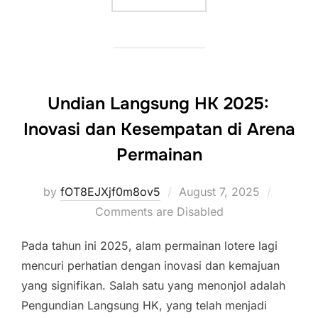
Undian Langsung HK 2025:
Inovasi dan Kesempatan di Arena
Permainan
Posted
by
fOT8EJXjf0m8ov5
August 7, 2025
on
Comments are Disabled
Pada tahun ini 2025, alam permainan lotere lagi
mencuri perhatian dengan inovasi dan kemajuan
yang signifikan. Salah satu yang menonjol adalah
Pengundian Langsung HK, yang telah menjadi