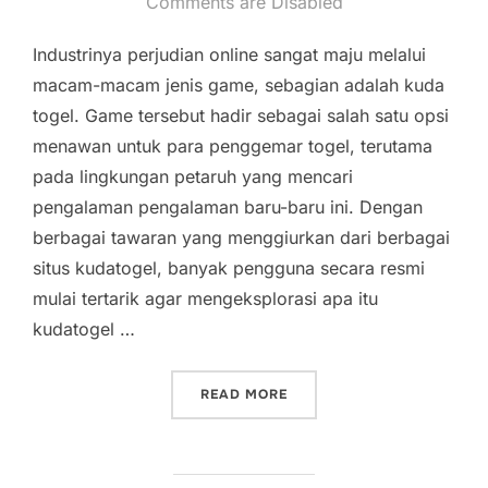
on
Comments are Disabled
Industrinya perjudian online sangat maju melalui
macam-macam jenis game, sebagian adalah kuda
togel. Game tersebut hadir sebagai salah satu opsi
menawan untuk para penggemar togel, terutama
pada lingkungan petaruh yang mencari
pengalaman pengalaman baru-baru ini. Dengan
berbagai tawaran yang menggiurkan dari berbagai
situs kudatogel, banyak pengguna secara resmi
mulai tertarik agar mengeksplorasi apa itu
kudatogel …
“KUDA TOGEL: MITOS MEN
READ MORE