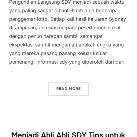
Pengundian Langsung SDY menjadi sebuah waktu
yang paling sangat dihanti-hanti oleh beberapa
penggemar lotto. Setiap kali hasil keluaran Sydney
ditampilkan, antusiasme para peserta meningkat,
dengan penuh harapan sambil semangat
ekspektasi sambil mengamati apakah angka yang
yang mereka pasang pasang keluar keluar
pemenang. Informasi sdy yang diperoleh dari dari
…
“DI DALAM FOKUS: UNDIA
READ MORE
Menjadi Ahli Ahli SDY Tips untuk