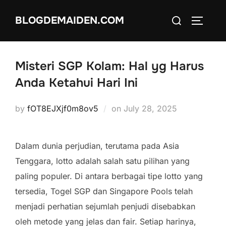
Skip
Search
BLOGDEMAIDEN.COM
to
TOGGLE
for:
content
Misteri SGP Kolam: Hal yg Harus
Anda Ketahui Hari Ini
Posted
by
fOT8EJXjf0m8ov5
on
July 28, 2025
on
Dalam dunia perjudian, terutama pada Asia
Tenggara, lotto adalah salah satu pilihan yang
paling populer. Di antara berbagai tipe lotto yang
tersedia, Togel SGP dan Singapore Pools telah
menjadi perhatian sejumlah penjudi disebabkan
oleh metode yang jelas dan fair. Setiap harinya,