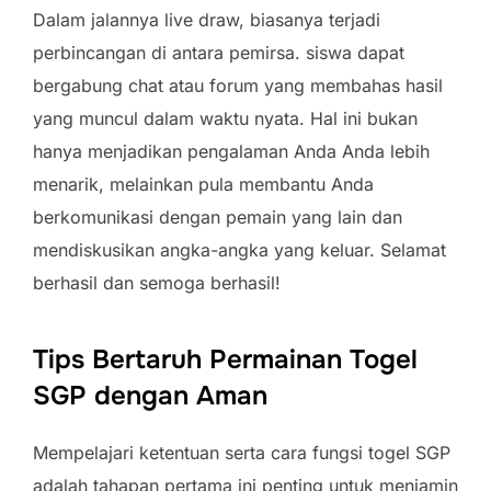
Dalam jalannya live draw, biasanya terjadi
perbincangan di antara pemirsa. siswa dapat
bergabung chat atau forum yang membahas hasil
yang muncul dalam waktu nyata. Hal ini bukan
hanya menjadikan pengalaman Anda Anda lebih
menarik, melainkan pula membantu Anda
berkomunikasi dengan pemain yang lain dan
mendiskusikan angka-angka yang keluar. Selamat
berhasil dan semoga berhasil!
Tips Bertaruh Permainan Togel
SGP dengan Aman
Mempelajari ketentuan serta cara fungsi togel SGP
adalah tahapan pertama ini penting untuk menjamin