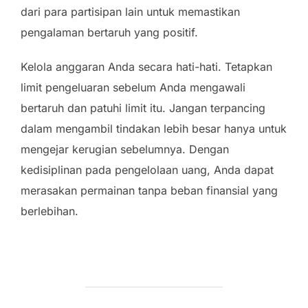
dari para partisipan lain untuk memastikan
pengalaman bertaruh yang positif.
Kelola anggaran Anda secara hati-hati. Tetapkan
limit pengeluaran sebelum Anda mengawali
bertaruh dan patuhi limit itu. Jangan terpancing
dalam mengambil tindakan lebih besar hanya untuk
mengejar kerugian sebelumnya. Dengan
kedisiplinan pada pengelolaan uang, Anda dapat
merasakan permainan tanpa beban finansial yang
berlebihan.