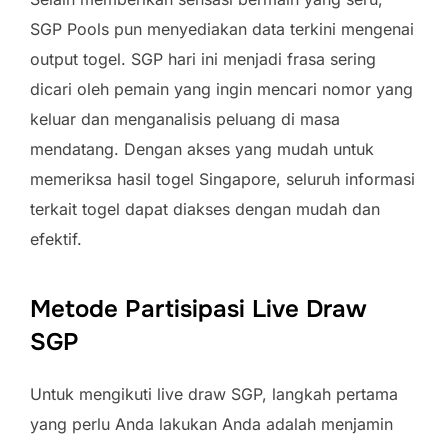
SGP Pools pun menyediakan data terkini mengenai
output togel. SGP hari ini menjadi frasa sering
dicari oleh pemain yang ingin mencari nomor yang
keluar dan menganalisis peluang di masa
mendatang. Dengan akses yang mudah untuk
memeriksa hasil togel Singapore, seluruh informasi
terkait togel dapat diakses dengan mudah dan
efektif.
Metode Partisipasi Live Draw
SGP
Untuk mengikuti live draw SGP, langkah pertama
yang perlu Anda lakukan Anda adalah menjamin