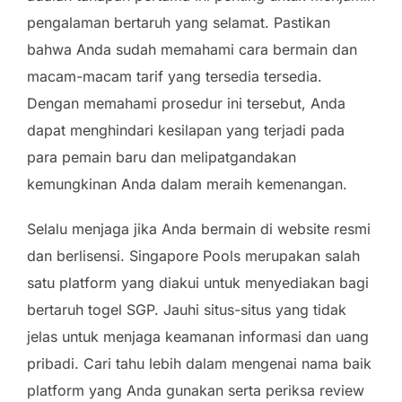
pengalaman bertaruh yang selamat. Pastikan
bahwa Anda sudah memahami cara bermain dan
macam-macam tarif yang tersedia tersedia.
Dengan memahami prosedur ini tersebut, Anda
dapat menghindari kesilapan yang terjadi pada
para pemain baru dan melipatgandakan
kemungkinan Anda dalam meraih kemenangan.
Selalu menjaga jika Anda bermain di website resmi
dan berlisensi. Singapore Pools merupakan salah
satu platform yang diakui untuk menyediakan bagi
bertaruh togel SGP. Jauhi situs-situs yang tidak
jelas untuk menjaga keamanan informasi dan uang
pribadi. Cari tahu lebih dalam mengenai nama baik
platform yang Anda gunakan serta periksa review