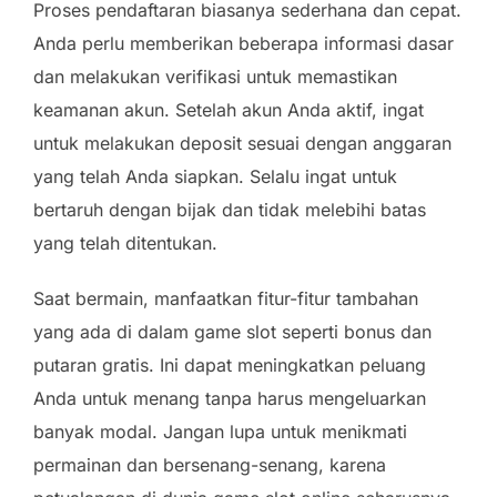
Proses pendaftaran biasanya sederhana dan cepat.
Anda perlu memberikan beberapa informasi dasar
dan melakukan verifikasi untuk memastikan
keamanan akun. Setelah akun Anda aktif, ingat
untuk melakukan deposit sesuai dengan anggaran
yang telah Anda siapkan. Selalu ingat untuk
bertaruh dengan bijak dan tidak melebihi batas
yang telah ditentukan.
Saat bermain, manfaatkan fitur-fitur tambahan
yang ada di dalam game slot seperti bonus dan
putaran gratis. Ini dapat meningkatkan peluang
Anda untuk menang tanpa harus mengeluarkan
banyak modal. Jangan lupa untuk menikmati
permainan dan bersenang-senang, karena