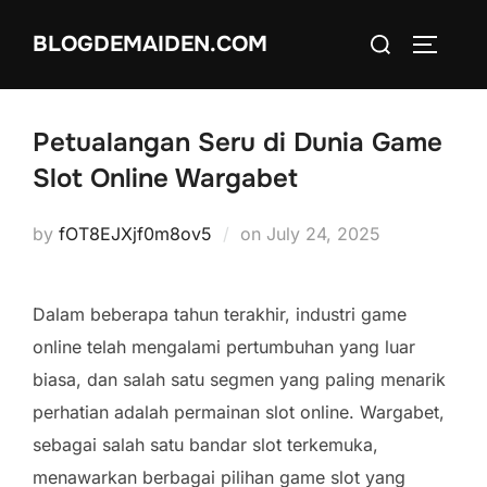
Skip
Search
BLOGDEMAIDEN.COM
to
TOGGLE
for:
content
Petualangan Seru di Dunia Game
Slot Online Wargabet
Posted
by
fOT8EJXjf0m8ov5
on
July 24, 2025
on
Dalam beberapa tahun terakhir, industri game
online telah mengalami pertumbuhan yang luar
biasa, dan salah satu segmen yang paling menarik
perhatian adalah permainan slot online. Wargabet,
sebagai salah satu bandar slot terkemuka,
menawarkan berbagai pilihan game slot yang