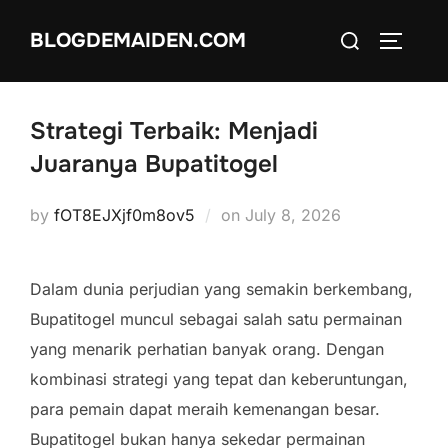
Skip
Search
BLOGDEMAIDEN.COM
to
TOGGLE
for:
content
Strategi Terbaik: Menjadi
Juaranya Bupatitogel
Posted
by
fOT8EJXjf0m8ov5
on
July 8, 2026
on
Dalam dunia perjudian yang semakin berkembang,
Bupatitogel muncul sebagai salah satu permainan
yang menarik perhatian banyak orang. Dengan
kombinasi strategi yang tepat dan keberuntungan,
para pemain dapat meraih kemenangan besar.
Bupatitogel bukan hanya sekedar permainan