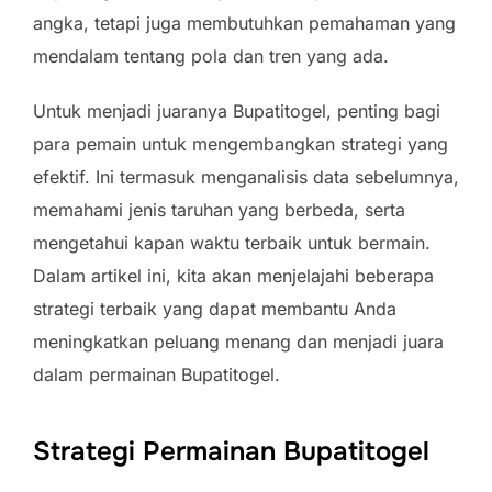
angka, tetapi juga membutuhkan pemahaman yang
mendalam tentang pola dan tren yang ada.
Untuk menjadi juaranya Bupatitogel, penting bagi
para pemain untuk mengembangkan strategi yang
efektif. Ini termasuk menganalisis data sebelumnya,
memahami jenis taruhan yang berbeda, serta
mengetahui kapan waktu terbaik untuk bermain.
Dalam artikel ini, kita akan menjelajahi beberapa
strategi terbaik yang dapat membantu Anda
meningkatkan peluang menang dan menjadi juara
dalam permainan Bupatitogel.
Strategi Permainan Bupatitogel