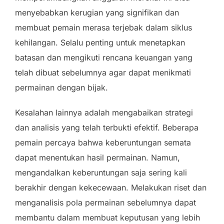
menyebabkan kerugian yang signifikan dan
membuat pemain merasa terjebak dalam siklus
kehilangan. Selalu penting untuk menetapkan
batasan dan mengikuti rencana keuangan yang
telah dibuat sebelumnya agar dapat menikmati
permainan dengan bijak.
Kesalahan lainnya adalah mengabaikan strategi
dan analisis yang telah terbukti efektif. Beberapa
pemain percaya bahwa keberuntungan semata
dapat menentukan hasil permainan. Namun,
mengandalkan keberuntungan saja sering kali
berakhir dengan kekecewaan. Melakukan riset dan
menganalisis pola permainan sebelumnya dapat
membantu dalam membuat keputusan yang lebih