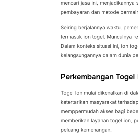
mencari jasa ini, menjadikannya
pembayaran dan metode bermain
Seiring berjalannya waktu, pemer
termasuk ion togel. Munculnya reg
Dalam konteks situasi ini, ion 
kelangsungannya dalam dunia per
Perkembangan Togel I
Togel Ion mulai dikenalkan di d
ketertarikan masyarakat terhadap
memppermudah akses bagi bebera
memberikan layanan togel ion, pe
peluang kemenangan.