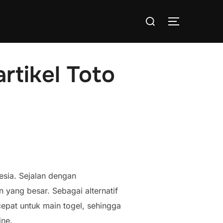
Search
TOGGLE S
for:
rtikel Toto
esia. Sejalan dengan
 yang besar. Sebagai alternatif
epat untuk main togel, sehingga
ine.