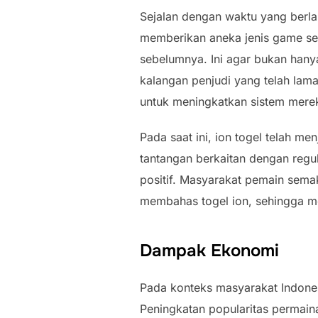
Sejalan dengan waktu yang berla
memberikan aneka jenis game sert
sebelumnya. Ini agar bukan hany
kalangan penjudi yang telah lam
untuk meningkatkan sistem merek
Pada saat ini, ion togel telah me
tantangan berkaitan dengan regul
positif. Masyarakat pemain sem
membahas togel ion, sehingga me
Dampak Ekonomi
Pada konteks masyarakat Indone
Peningkatan popularitas permai