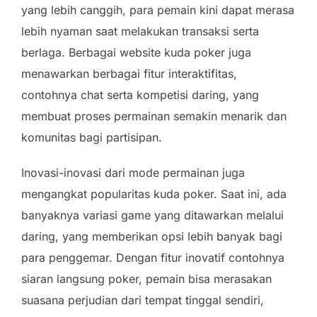
yang lebih canggih, para pemain kini dapat merasa
lebih nyaman saat melakukan transaksi serta
berlaga. Berbagai website kuda poker juga
menawarkan berbagai fitur interaktifitas,
contohnya chat serta kompetisi daring, yang
membuat proses permainan semakin menarik dan
komunitas bagi partisipan.
Inovasi-inovasi dari mode permainan juga
mengangkat popularitas kuda poker. Saat ini, ada
banyaknya variasi game yang ditawarkan melalui
daring, yang memberikan opsi lebih banyak bagi
para penggemar. Dengan fitur inovatif contohnya
siaran langsung poker, pemain bisa merasakan
suasana perjudian dari tempat tinggal sendiri,