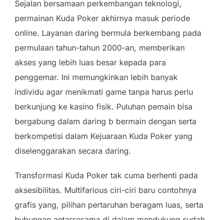
Sejalan bersamaan perkembangan teknologi,
permainan Kuda Poker akhirnya masuk periode
online. Layanan daring bermula berkembang pada
permulaan tahun-tahun 2000-an, memberikan
akses yang lebih luas besar kepada para
penggemar. Ini memungkinkan lebih banyak
individu agar menikmati game tanpa harus perlu
berkunjung ke kasino fisik. Puluhan pemain bisa
bergabung dalam daring b bermain dengan serta
berkompetisi dalam Kejuaraan Kuda Poker yang
diselenggarakan secara daring.
Transformasi Kuda Poker tak cuma berhenti pada
aksesibilitas. Multifarious ciri-ciri baru contohnya
grafis yang, pilihan pertaruhan beragam luas, serta
hubungan antarsesama di dalam mendukung sudah