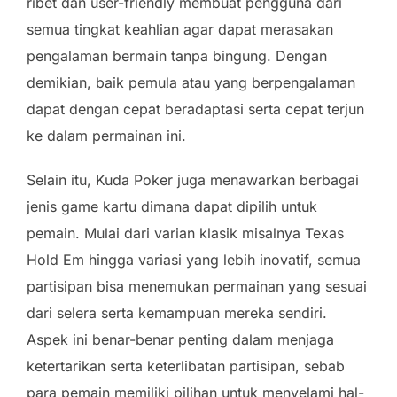
ribet dan user-friendly membuat pengguna dari
semua tingkat keahlian agar dapat merasakan
pengalaman bermain tanpa bingung. Dengan
demikian, baik pemula atau yang berpengalaman
dapat dengan cepat beradaptasi serta cepat terjun
ke dalam permainan ini.
Selain itu, Kuda Poker juga menawarkan berbagai
jenis game kartu dimana dapat dipilih untuk
pemain. Mulai dari varian klasik misalnya Texas
Hold Em hingga variasi yang lebih inovatif, semua
partisipan bisa menemukan permainan yang sesuai
dari selera serta kemampuan mereka sendiri.
Aspek ini benar-benar penting dalam menjaga
ketertarikan serta keterlibatan partisipan, sebab
para pemain memiliki pilihan untuk menyelami hal-