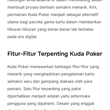
membuat proses bermain semakin menarik. Kini,
permainan Kuda Poker menjadi sebagai alternatif
utama bagi pecinta game kartu dalam memberikan
hiburan hiburan yang benar-benar tak terbatas
pada era digital.
Fitur-Fitur Terpenting Kuda Poker
Kuda Poker menawarkan berbagai fitur-fitur yang
menarik yang menghadirkan pengalaman kartu
semakin seru dan gampang diakses oleh para
pemain. Satu fitur terpenting yang patut
diperhatikan menjadi adalah yaitu antarmuka
pengguna yang dipahami. Desain yang enggak