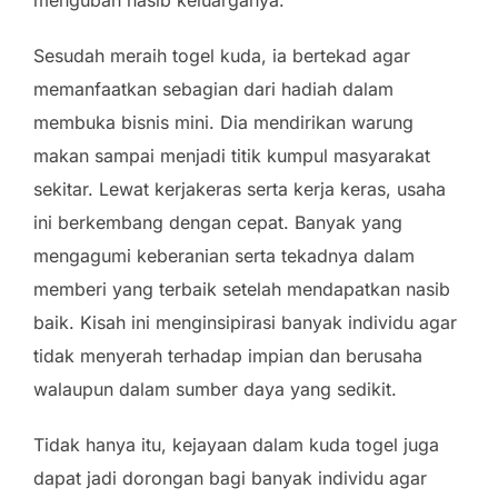
Sesudah meraih togel kuda, ia bertekad agar
memanfaatkan sebagian dari hadiah dalam
membuka bisnis mini. Dia mendirikan warung
makan sampai menjadi titik kumpul masyarakat
sekitar. Lewat kerjakeras serta kerja keras, usaha
ini berkembang dengan cepat. Banyak yang
mengagumi keberanian serta tekadnya dalam
memberi yang terbaik setelah mendapatkan nasib
baik. Kisah ini menginsipirasi banyak individu agar
tidak menyerah terhadap impian dan berusaha
walaupun dalam sumber daya yang sedikit.
Tidak hanya itu, kejayaan dalam kuda togel juga
dapat jadi dorongan bagi banyak individu agar