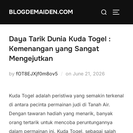
Skip
Search
BLOGDEMAIDEN.COM
to
TOGGLE
for:
content
Daya Tarik Dunia Kuda Togel :
Kemenangan yang Sangat
Mengejutkan
Posted
by
fOT8EJXjf0m8ov5
on
June 21, 2026
on
Kuda Togel adalah peristiwa yang semakin terkenal
di antara pecinta permainan judi di Tanah Air.
Dengan tawaran hadiah yang menarik, banyak
orang tertarik untuk mencoba peruntungannya
dalam permainan ini. Kuda Togel, sebagai salah