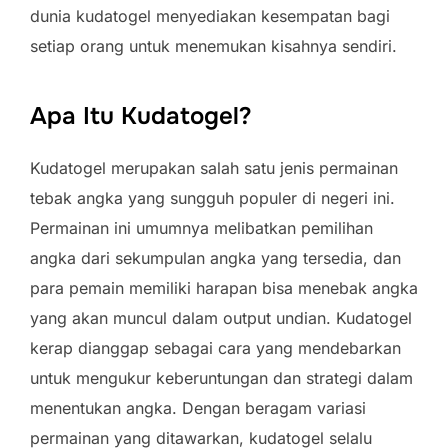
dunia kudatogel menyediakan kesempatan bagi
setiap orang untuk menemukan kisahnya sendiri.
Apa Itu Kudatogel?
Kudatogel merupakan salah satu jenis permainan
tebak angka yang sungguh populer di negeri ini.
Permainan ini umumnya melibatkan pemilihan
angka dari sekumpulan angka yang tersedia, dan
para pemain memiliki harapan bisa menebak angka
yang akan muncul dalam output undian. Kudatogel
kerap dianggap sebagai cara yang mendebarkan
untuk mengukur keberuntungan dan strategi dalam
menentukan angka. Dengan beragam variasi
permainan yang ditawarkan, kudatogel selalu