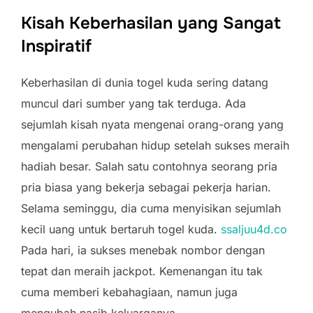
Kisah Keberhasilan yang Sangat
Inspiratif
Keberhasilan di dunia togel kuda sering datang
muncul dari sumber yang tak terduga. Ada
sejumlah kisah nyata mengenai orang-orang yang
mengalami perubahan hidup setelah sukses meraih
hadiah besar. Salah satu contohnya seorang pria
pria biasa yang bekerja sebagai pekerja harian.
Selama seminggu, dia cuma menyisikan sejumlah
kecil uang untuk bertaruh togel kuda.
ssaljuu4d.co
Pada hari, ia sukses menebak nombor dengan
tepat dan meraih jackpot. Kemenangan itu tak
cuma memberi kebahagiaan, namun juga
mengubah nasib keluarganya.