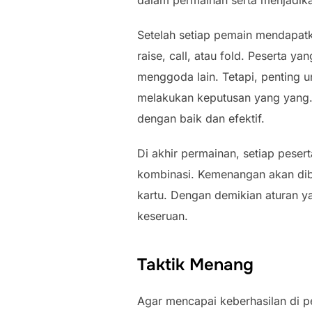
dalam permainan serta menjadik
Setelah setiap pemain mendapat
raise, call, atau fold. Peserta
menggoda lain. Tetapi, penting 
melakukan keputusan yang yang.
dengan baik dan efektif.
Di akhir permainan, setiap peser
kombinasi. Kemenangan akan dib
kartu. Dengan demikian aturan y
keseruan.
Taktik Menang
Agar mencapai keberhasilan di p