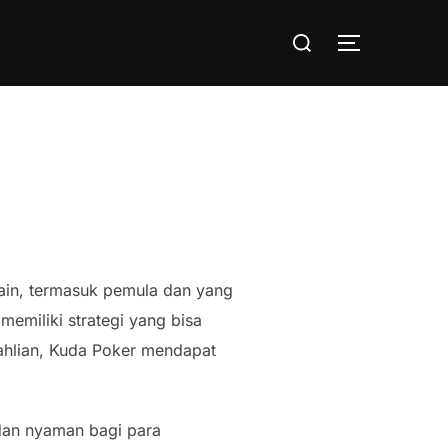
Search
TOGGLE S
for:
main, termasuk pemula dan yang
emiliki strategi yang bisa
ahlian, Kuda Poker mendapat
dan nyaman bagi para