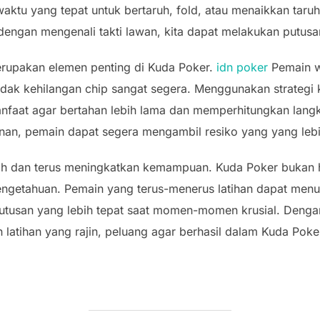
aktu yang tepat untuk bertaruh, fold, atau menaikkan taruh
engan mengenali takti lawan, kita dapat melakukan putusan
erupakan elemen penting di Kuda Poker.
idn poker
Pemain wa
idak kehilangan chip sangat segera. Menggunakan strategi 
faat agar bertahan lebih lama dan memperhitungkan lang
nan, pemain dapat segera mengambil resiko yang yang lebih
hlah dan terus meningkatkan kemampuan. Kuda Poker bukan
pengetahuan. Pemain yang terus-menerus latihan dapat men
tusan yang lebih tepat saat momen-momen krusial. Dengan
latihan yang rajin, peluang agar berhasil dalam Kuda Poker