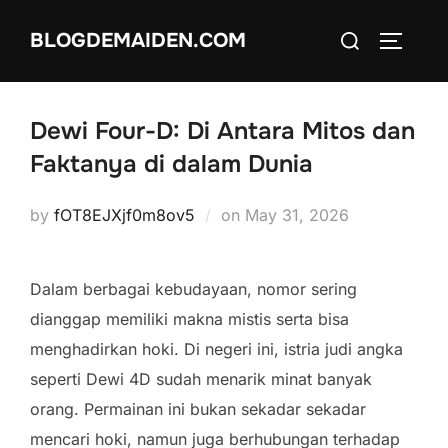
Skip
Search
BLOGDEMAIDEN.COM
to
TOGGLE
for:
content
Dewi Four-D: Di Antara Mitos dan
Faktanya di dalam Dunia
Posted
by
fOT8EJXjf0m8ov5
on
May 31, 2026
on
Dalam berbagai kebudayaan, nomor sering
dianggap memiliki makna mistis serta bisa
menghadirkan hoki. Di negeri ini, istria judi angka
seperti Dewi 4D sudah menarik minat banyak
orang. Permainan ini bukan sekadar sekadar
mencari hoki, namun juga berhubungan terhadap