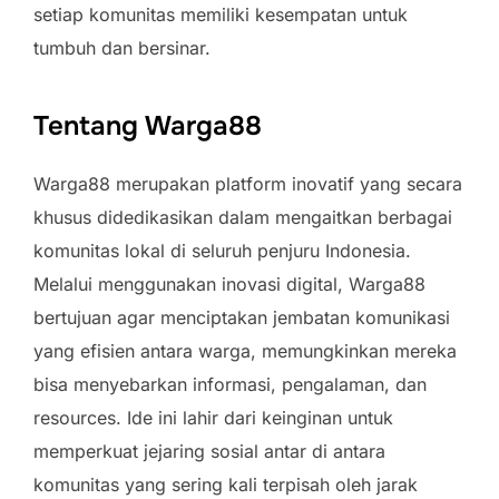
setiap komunitas memiliki kesempatan untuk
tumbuh dan bersinar.
Tentang Warga88
Warga88 merupakan platform inovatif yang secara
khusus didedikasikan dalam mengaitkan berbagai
komunitas lokal di seluruh penjuru Indonesia.
Melalui menggunakan inovasi digital, Warga88
bertujuan agar menciptakan jembatan komunikasi
yang efisien antara warga, memungkinkan mereka
bisa menyebarkan informasi, pengalaman, dan
resources. Ide ini lahir dari keinginan untuk
memperkuat jejaring sosial antar di antara
komunitas yang sering kali terpisah oleh jarak