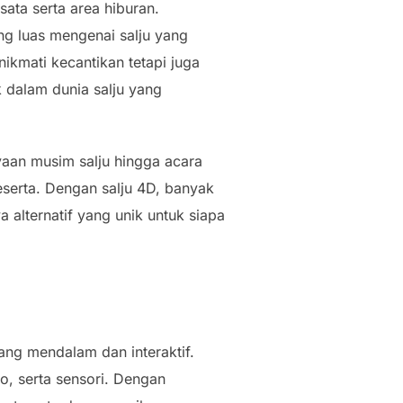
sata serta area hiburan.
ng luas mengenai salju yang
ikmati kecantikan tetapi juga
dalam dunia salju yang
yaan musim salju hingga acara
serta. Dengan salju 4D, banyak
 alternatif yang unik untuk siapa
ng mendalam dan interaktif.
o, serta sensori. Dengan