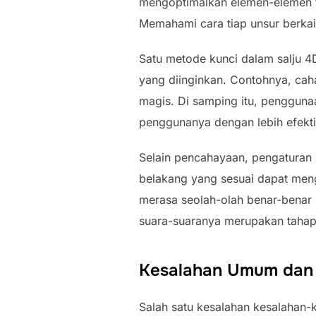
mengoptimalkan elemen-elemen te
Memahami cara tiap unsur berka
Satu metode kunci dalam salju 
yang diinginkan. Contohnya, caha
magis. Di samping itu, pengguna
penggunanya dengan lebih efekti
Selain pencahayaan, pengaturan s
belakang yang sesuai dapat me
merasa seolah-olah benar-benar 
suara-suaranya merupakan tahap
Kesalahan Umum dan 
Salah satu kesalahan kesalahan-