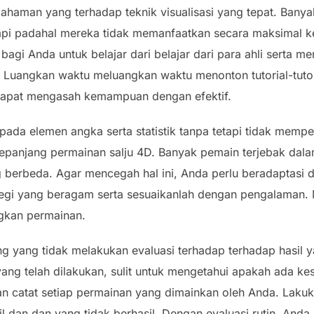
ahaman yang terhadap teknik visualisasi yang tepat. Bany
api padahal mereka tidak memanfaatkan secara maksimal 
 bagi Anda untuk belajar dari belajar dari para ahli serta
 Luangkan waktu meluangkan waktu menonton tutorial-tutoria
apat mengasah kemampuan dengan efektif.
s pada elemen angka serta statistik tanpa tetapi tidak memp
sepanjang permainan salju 4D. Banyak pemain terjebak da
erbeda. Agar mencegah hal ini, Anda perlu beradaptasi dan
egi yang beragam serta sesuaikanlah dengan pengalaman. M
kan permainan.
ng yang tidak melakukan evaluasi terhadap terhadap hasil 
yang telah dilakukan, sulit untuk mengetahui apakah ada ke
kan catat setiap permainan yang dimainkan oleh Anda. Lakuka
 dan dan yang tidak berhasil. Dengan evaluasi rutin, Anda