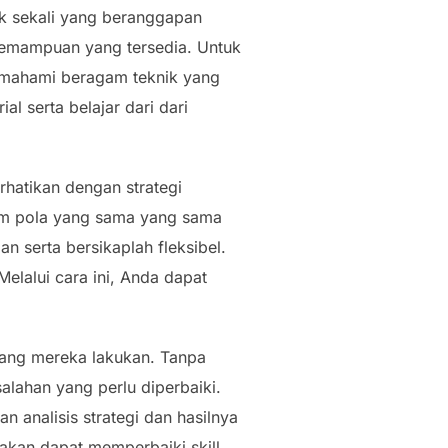
ak sekali yang beranggapan
kemampuan yang tersedia. Untuk
 memahami beragam teknik yang
l serta belajar dari dari
erhatikan dengan strategi
lam pola yang sama yang sama
 serta bersikaplah fleksibel.
elalui cara ini, Anda dapat
yang mereka lakukan. Tanpa
salahan yang perlu diperbaiki.
n analisis strategi dan hasilnya
 akan dapat memperbaiki skill