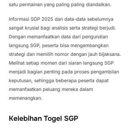
satu permainan yang paling paling diandalkan.
Informasi SGP 2025 dan data-data sebelumnya
sangat krusial bagi analisis serta strategi berjudi.
Dengan memanfaatkan data dari pengundian
langsung SGP, peserta bisa mengembangkan
strategi dan memilih nomor dengan jauh bijaksana.
Melihat setiap momen dari siaran langsung SGP
menjadi bagian penting pada proses pengambilan
keputusan, sehingga beberapa peserta dapat
memanfaatkan peluang mereka dalam
memenangkan.
Kelebihan Togel SGP