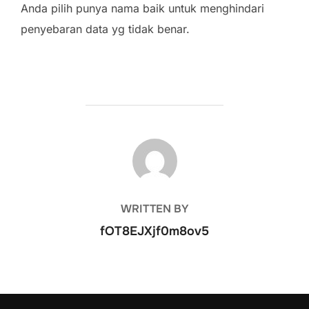
Anda pilih punya nama baik untuk menghindari
penyebaran data yg tidak benar.
POST AUTHOR
WRITTEN BY
fOT8EJXjf0m8ov5