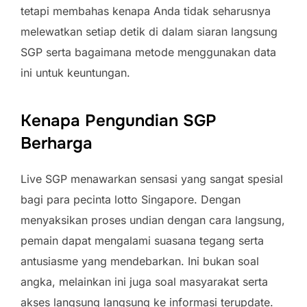
tetapi membahas kenapa Anda tidak seharusnya
melewatkan setiap detik di dalam siaran langsung
SGP serta bagaimana metode menggunakan data
ini untuk keuntungan.
Kenapa Pengundian SGP
Berharga
Live SGP menawarkan sensasi yang sangat spesial
bagi para pecinta lotto Singapore. Dengan
menyaksikan proses undian dengan cara langsung,
pemain dapat mengalami suasana tegang serta
antusiasme yang mendebarkan. Ini bukan soal
angka, melainkan ini juga soal masyarakat serta
akses langsung langsung ke informasi terupdate.