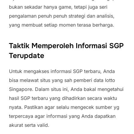
bukan sekadar hanya game, tetapi juga seri
pengalaman penuh penuh strategi dan analisis,
yang membuat setiap momen terasa berharga.
Taktik Memperoleh Informasi SGP
Terupdate
Untuk mengakses informasi SGP terbaru, Anda
bisa melawat situs yang sah pemberi data lotto
Singapore. Dalam situs ini, Anda bakal mengetahui
hasil SGP terbaru yang dihadirkan secara waktu
nyata. Pastikan agar selalu mengecek sumber yg
terpercaya agar informasi yang Anda dapatkan
akurat serta valid.