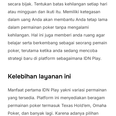
secara bijak. Tentukan batas kehilangan setiap hari
atau mingguan dan ikuti itu. Memiliki ketegasan
dalam uang Anda akan membantu Anda tetap lama
dalam permainan poker tanpa mengalami
kehilangan. Hal ini juga memberi anda ruang agar
belajar serta berkembang sebagai seorang pemain
poker, terutama ketika anda sedang mencoba
strategi baru di platform sebagaimana IDN Play.
Kelebihan layanan ini
Manfaat pertama IDN Play yakni variasi permainan
yang tersedia. Platform ini menyediakan beragam
permainan poker termasuk Texas Hold’em, Omaha
Poker, dan banyak lagi. Karena adanya pilihan