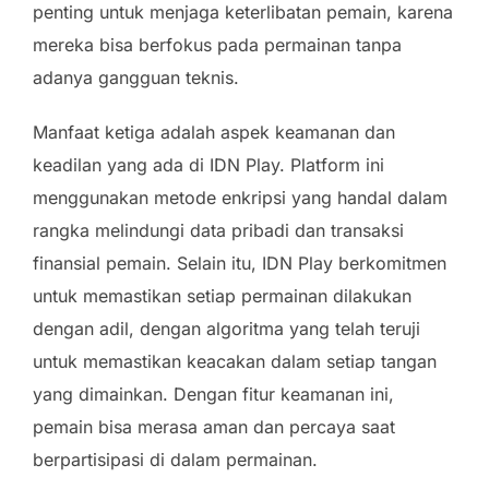
penting untuk menjaga keterlibatan pemain, karena
mereka bisa berfokus pada permainan tanpa
adanya gangguan teknis.
Manfaat ketiga adalah aspek keamanan dan
keadilan yang ada di IDN Play. Platform ini
menggunakan metode enkripsi yang handal dalam
rangka melindungi data pribadi dan transaksi
finansial pemain. Selain itu, IDN Play berkomitmen
untuk memastikan setiap permainan dilakukan
dengan adil, dengan algoritma yang telah teruji
untuk memastikan keacakan dalam setiap tangan
yang dimainkan. Dengan fitur keamanan ini,
pemain bisa merasa aman dan percaya saat
berpartisipasi di dalam permainan.