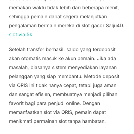
memakan waktu tidak lebih dari beberapa menit,
sehingga pemain dapat segera melanjutkan
pengalaman bermain mereka di slot gacor Salju4D.
slot via 5k
Setelah transfer berhasil, saldo yang terdeposit
akan otomatis masuk ke akun pemain. Jika ada
masalah, biasanya sistem menyediakan layanan
pelanggan yang siap membantu. Metode deposit
via QRIS ini tidak hanya cepat, tetapi juga aman
dan sangat efisien, membuatnya menjadi pilihan
favorit bagi para penjudi online. Dengan
memanfaatkan slot via QRIS, pemain dapat
menikmati permainan slot tanpa hambatan.