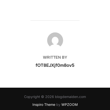
POST AUTHOR
WRITTEN BY
fOT8EJXjf0m8ov5
Copyright © 2026 blogdemaiden.com
Inspiro Theme
by
WPZOOM