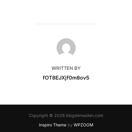
POST AUTHOR
WRITTEN BY
fOT8EJXjf0m8ov5
Copyright © 2026 blogdemaiden.com
Inspiro Theme
by
WPZOOM