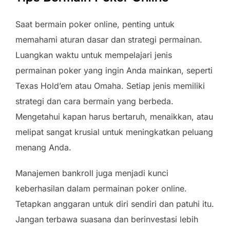
Saat bermain poker online, penting untuk
memahami aturan dasar dan strategi permainan.
Luangkan waktu untuk mempelajari jenis
permainan poker yang ingin Anda mainkan, seperti
Texas Hold’em atau Omaha. Setiap jenis memiliki
strategi dan cara bermain yang berbeda.
Mengetahui kapan harus bertaruh, menaikkan, atau
melipat sangat krusial untuk meningkatkan peluang
menang Anda.
Manajemen bankroll juga menjadi kunci
keberhasilan dalam permainan poker online.
Tetapkan anggaran untuk diri sendiri dan patuhi itu.
Jangan terbawa suasana dan berinvestasi lebih