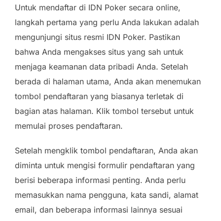
Untuk mendaftar di IDN Poker secara online,
langkah pertama yang perlu Anda lakukan adalah
mengunjungi situs resmi IDN Poker. Pastikan
bahwa Anda mengakses situs yang sah untuk
menjaga keamanan data pribadi Anda. Setelah
berada di halaman utama, Anda akan menemukan
tombol pendaftaran yang biasanya terletak di
bagian atas halaman. Klik tombol tersebut untuk
memulai proses pendaftaran.
Setelah mengklik tombol pendaftaran, Anda akan
diminta untuk mengisi formulir pendaftaran yang
berisi beberapa informasi penting. Anda perlu
memasukkan nama pengguna, kata sandi, alamat
email, dan beberapa informasi lainnya sesuai