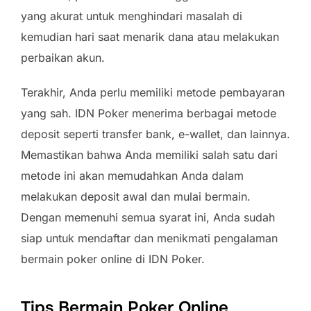
yang akurat untuk menghindari masalah di
kemudian hari saat menarik dana atau melakukan
perbaikan akun.
Terakhir, Anda perlu memiliki metode pembayaran
yang sah. IDN Poker menerima berbagai metode
deposit seperti transfer bank, e-wallet, dan lainnya.
Memastikan bahwa Anda memiliki salah satu dari
metode ini akan memudahkan Anda dalam
melakukan deposit awal dan mulai bermain.
Dengan memenuhi semua syarat ini, Anda sudah
siap untuk mendaftar dan menikmati pengalaman
bermain poker online di IDN Poker.
Tips Bermain Poker Online