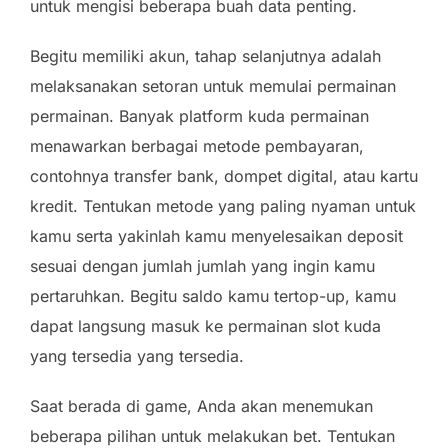
untuk mengisi beberapa buah data penting.
Begitu memiliki akun, tahap selanjutnya adalah
melaksanakan setoran untuk memulai permainan
permainan. Banyak platform kuda permainan
menawarkan berbagai metode pembayaran,
contohnya transfer bank, dompet digital, atau kartu
kredit. Tentukan metode yang paling nyaman untuk
kamu serta yakinlah kamu menyelesaikan deposit
sesuai dengan jumlah jumlah yang ingin kamu
pertaruhkan. Begitu saldo kamu tertop-up, kamu
dapat langsung masuk ke permainan slot kuda
yang tersedia yang tersedia.
Saat berada di game, Anda akan menemukan
beberapa pilihan untuk melakukan bet. Tentukan