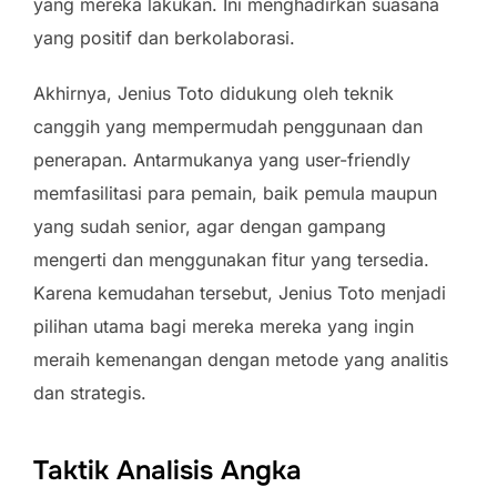
yang mereka lakukan. Ini menghadirkan suasana
yang positif dan berkolaborasi.
Akhirnya, Jenius Toto didukung oleh teknik
canggih yang mempermudah penggunaan dan
penerapan. Antarmukanya yang user-friendly
memfasilitasi para pemain, baik pemula maupun
yang sudah senior, agar dengan gampang
mengerti dan menggunakan fitur yang tersedia.
Karena kemudahan tersebut, Jenius Toto menjadi
pilihan utama bagi mereka mereka yang ingin
meraih kemenangan dengan metode yang analitis
dan strategis.
Taktik Analisis Angka