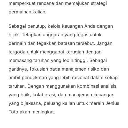
memperkuat rencana dan memajukan strategi
permainan kalian.
Sebagai penutup, kelola keuangan Anda dengan
bijak. Tetapkan anggaran yang tegas untuk
bermain dan tegakkan batasan tersebut. Jangan
tergoda untuk menggapai kerugian dengan
memasang taruhan yang lebih tinggi. Sebagai
gantinya, fokuslah pada manajemen risiko dan
ambil pendekatan yang lebih rasional dalam setiap
taruhan. Dengan menggunakan kombinasi analisis
yang baik, kolaborasi, dan manajemen keuangan
yang bijaksana, peluang kalian untuk meraih Jenius
Toto akan meningkat.