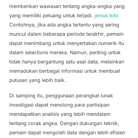
memberikan wawasan tentang angka-angka yang
yang memiliki peluang untuk terjadi.
jenius toto
Contohnya, jika ada angka tertentu yang sering
muncul dalam beberapa periode terakhir, pemain
dapat menimbang untuk menyertakan numerik itu
dalam selections mereka. Namun, penting untuk
tidak hanya bergantung satu asal data, melainkan
memadukan berbagai informasi untuk membuat
putusan yang lebih baik.
Di samping itu, penggunaan perangkat lunak
investigasi dapat menolong para partisipan
mendapatkan analisis yang lebih mendalam
tentang corak angka. Dengan dukungan teknik,
pemain dapat mengolah data dengan lebih efisien