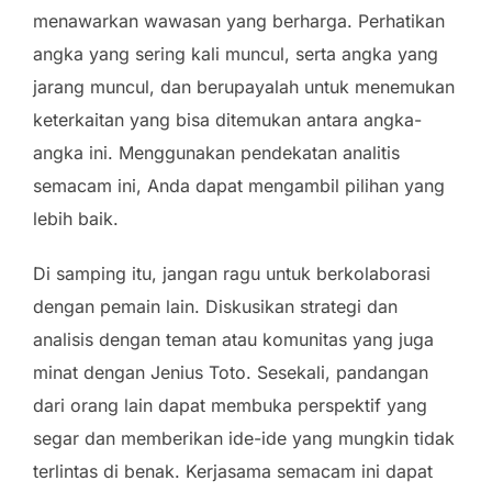
menawarkan wawasan yang berharga. Perhatikan
angka yang sering kali muncul, serta angka yang
jarang muncul, dan berupayalah untuk menemukan
keterkaitan yang bisa ditemukan antara angka-
angka ini. Menggunakan pendekatan analitis
semacam ini, Anda dapat mengambil pilihan yang
lebih baik.
Di samping itu, jangan ragu untuk berkolaborasi
dengan pemain lain. Diskusikan strategi dan
analisis dengan teman atau komunitas yang juga
minat dengan Jenius Toto. Sesekali, pandangan
dari orang lain dapat membuka perspektif yang
segar dan memberikan ide-ide yang mungkin tidak
terlintas di benak. Kerjasama semacam ini dapat