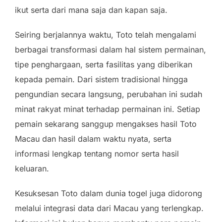
ikut serta dari mana saja dan kapan saja.
Seiring berjalannya waktu, Toto telah mengalami
berbagai transformasi dalam hal sistem permainan,
tipe penghargaan, serta fasilitas yang diberikan
kepada pemain. Dari sistem tradisional hingga
pengundian secara langsung, perubahan ini sudah
minat rakyat minat terhadap permainan ini. Setiap
pemain sekarang sanggup mengakses hasil Toto
Macau dan hasil dalam waktu nyata, serta
informasi lengkap tentang nomor serta hasil
keluaran.
Kesuksesan Toto dalam dunia togel juga didorong
melalui integrasi data dari Macau yang terlengkap.