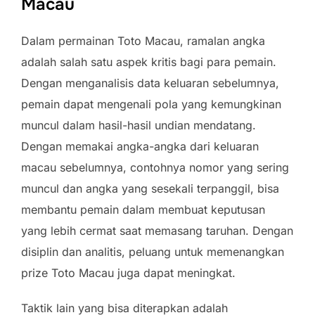
Macau
Dalam permainan Toto Macau, ramalan angka
adalah salah satu aspek kritis bagi para pemain.
Dengan menganalisis data keluaran sebelumnya,
pemain dapat mengenali pola yang kemungkinan
muncul dalam hasil-hasil undian mendatang.
Dengan memakai angka-angka dari keluaran
macau sebelumnya, contohnya nomor yang sering
muncul dan angka yang sesekali terpanggil, bisa
membantu pemain dalam membuat keputusan
yang lebih cermat saat memasang taruhan. Dengan
disiplin dan analitis, peluang untuk memenangkan
prize Toto Macau juga dapat meningkat.
Taktik lain yang bisa diterapkan adalah