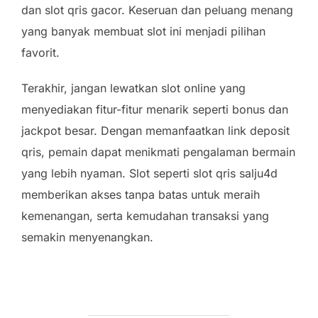
dan slot qris gacor. Keseruan dan peluang menang
yang banyak membuat slot ini menjadi pilihan
favorit.
Terakhir, jangan lewatkan slot online yang
menyediakan fitur-fitur menarik seperti bonus dan
jackpot besar. Dengan memanfaatkan link deposit
qris, pemain dapat menikmati pengalaman bermain
yang lebih nyaman. Slot seperti slot qris salju4d
memberikan akses tanpa batas untuk meraih
kemenangan, serta kemudahan transaksi yang
semakin menyenangkan.