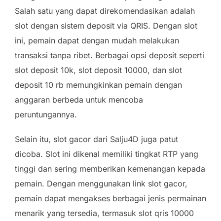
Salah satu yang dapat direkomendasikan adalah
slot dengan sistem deposit via QRIS. Dengan slot
ini, pemain dapat dengan mudah melakukan
transaksi tanpa ribet. Berbagai opsi deposit seperti
slot deposit 10k, slot deposit 10000, dan slot
deposit 10 rb memungkinkan pemain dengan
anggaran berbeda untuk mencoba
peruntungannya.
Selain itu, slot gacor dari Salju4D juga patut
dicoba. Slot ini dikenal memiliki tingkat RTP yang
tinggi dan sering memberikan kemenangan kepada
pemain. Dengan menggunakan link slot gacor,
pemain dapat mengakses berbagai jenis permainan
menarik yang tersedia, termasuk slot qris 10000