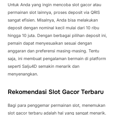
Untuk Anda yang ingin mencoba slot gacor atau
permainan slot lainnya, proses deposit via QRIS
sangat efisien. Misalnya, Anda bisa melakukan
deposit dengan nominal kecil mulai dari 10 ribu
hingga 10 juta. Dengan berbagai pilihan deposit ini,
pemain dapat menyesuaikan sesuai dengan
anggaran dan preferensi masing-masing. Tentu
saja, ini membuat pengalaman bermain di platform
seperti Salju4D semakin menarik dan
menyenangkan.
Rekomendasi Slot Gacor Terbaru
Bagi para penggemar permainan slot, menemukan
slot gacor terbaru adalah hal yang sangat menarik.