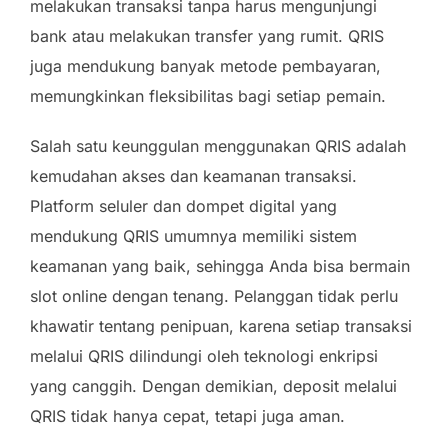
melakukan transaksi tanpa harus mengunjungi
bank atau melakukan transfer yang rumit. QRIS
juga mendukung banyak metode pembayaran,
memungkinkan fleksibilitas bagi setiap pemain.
Salah satu keunggulan menggunakan QRIS adalah
kemudahan akses dan keamanan transaksi.
Platform seluler dan dompet digital yang
mendukung QRIS umumnya memiliki sistem
keamanan yang baik, sehingga Anda bisa bermain
slot online dengan tenang. Pelanggan tidak perlu
khawatir tentang penipuan, karena setiap transaksi
melalui QRIS dilindungi oleh teknologi enkripsi
yang canggih. Dengan demikian, deposit melalui
QRIS tidak hanya cepat, tetapi juga aman.