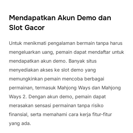
Mendapatkan Akun Demo dan
Slot Gacor
Untuk menikmati pengalaman bermain tanpa harus
mengeluarkan uang, pemain dapat mendaftar untuk
mendapatkan akun demo. Banyak situs
menyediakan akses ke slot demo yang
memungkinkan pemain mencoba berbagai
permainan, termasuk Mahjong Ways dan Mahjong
Ways 2. Dengan akun demo, pemain dapat
merasakan sensasi permainan tanpa risiko
finansial, serta memahami cara kerja fitur-fitur
yang ada.