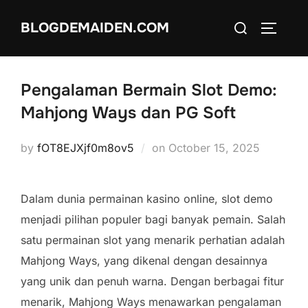
Skip
Search
BLOGDEMAIDEN.COM
to
TOGGLE
for:
content
Pengalaman Bermain Slot Demo:
Mahjong Ways dan PG Soft
Posted
by
fOT8EJXjf0m8ov5
on
October 15, 2025
on
Dalam dunia permainan kasino online, slot demo
menjadi pilihan populer bagi banyak pemain. Salah
satu permainan slot yang menarik perhatian adalah
Mahjong Ways, yang dikenal dengan desainnya
yang unik dan penuh warna. Dengan berbagai fitur
menarik, Mahjong Ways menawarkan pengalaman