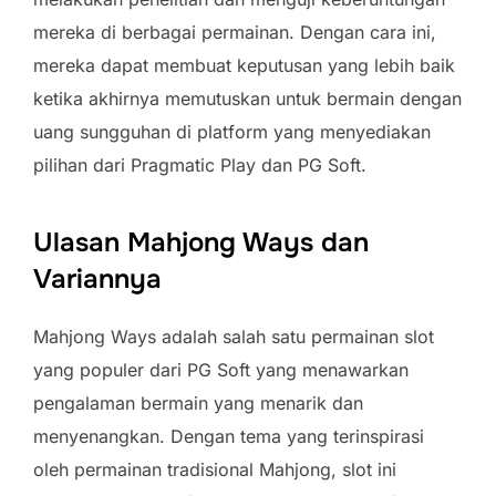
mereka di berbagai permainan. Dengan cara ini,
mereka dapat membuat keputusan yang lebih baik
ketika akhirnya memutuskan untuk bermain dengan
uang sungguhan di platform yang menyediakan
pilihan dari Pragmatic Play dan PG Soft.
Ulasan Mahjong Ways dan
Variannya
Mahjong Ways adalah salah satu permainan slot
yang populer dari PG Soft yang menawarkan
pengalaman bermain yang menarik dan
menyenangkan. Dengan tema yang terinspirasi
oleh permainan tradisional Mahjong, slot ini