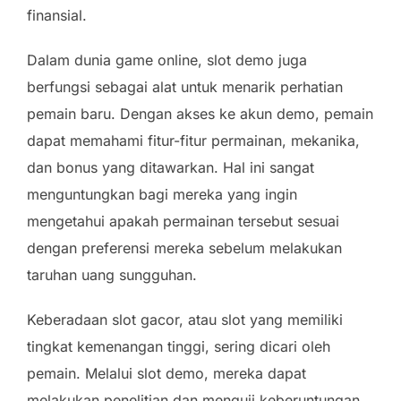
finansial.
Dalam dunia game online, slot demo juga
berfungsi sebagai alat untuk menarik perhatian
pemain baru. Dengan akses ke akun demo, pemain
dapat memahami fitur-fitur permainan, mekanika,
dan bonus yang ditawarkan. Hal ini sangat
menguntungkan bagi mereka yang ingin
mengetahui apakah permainan tersebut sesuai
dengan preferensi mereka sebelum melakukan
taruhan uang sungguhan.
Keberadaan slot gacor, atau slot yang memiliki
tingkat kemenangan tinggi, sering dicari oleh
pemain. Melalui slot demo, mereka dapat
melakukan penelitian dan menguji keberuntungan