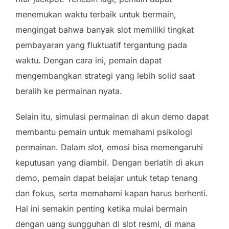
menemukan waktu terbaik untuk bermain,
mengingat bahwa banyak slot memiliki tingkat
pembayaran yang fluktuatif tergantung pada
waktu. Dengan cara ini, pemain dapat
mengembangkan strategi yang lebih solid saat
beralih ke permainan nyata.
Selain itu, simulasi permainan di akun demo dapat
membantu pemain untuk memahami psikologi
permainan. Dalam slot, emosi bisa memengaruhi
keputusan yang diambil. Dengan berlatih di akun
demo, pemain dapat belajar untuk tetap tenang
dan fokus, serta memahami kapan harus berhenti.
Hal ini semakin penting ketika mulai bermain
dengan uang sungguhan di slot resmi, di mana