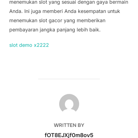
menemukan slot yang sesuai dengan gaya bermain
Anda. Ini juga memberi Anda kesempatan untuk
menemukan slot gacor yang memberikan
pembayaran jangka panjang lebih baik.
slot demo x2222
POST AUTHOR
WRITTEN BY
fOT8EJXjf0m8ov5