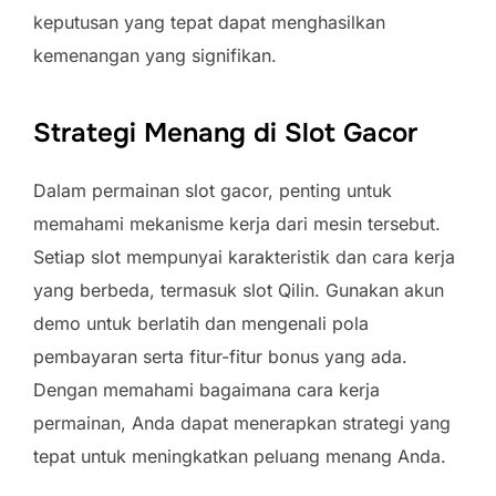
keputusan yang tepat dapat menghasilkan
kemenangan yang signifikan.
Strategi Menang di Slot Gacor
Dalam permainan slot gacor, penting untuk
memahami mekanisme kerja dari mesin tersebut.
Setiap slot mempunyai karakteristik dan cara kerja
yang berbeda, termasuk slot Qilin. Gunakan akun
demo untuk berlatih dan mengenali pola
pembayaran serta fitur-fitur bonus yang ada.
Dengan memahami bagaimana cara kerja
permainan, Anda dapat menerapkan strategi yang
tepat untuk meningkatkan peluang menang Anda.