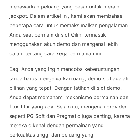
menawarkan peluang yang besar untuk meraih
jackpot. Dalam artikel ini, kami akan membahas
beberapa cara untuk memaksimalkan pengalaman
Anda saat bermain di slot Qilin, termasuk
menggunakan akun demo dan mengenal lebih
dalam tentang cara kerja permainan ini.
Bagi Anda yang ingin mencoba keberuntungan
tanpa harus mengeluarkan uang, demo slot adalah
pilihan yang tepat. Dengan latihan di slot demo,
Anda dapat memahami mekanisme permainan dan
fitur-fitur yang ada. Selain itu, mengenali provider
seperti PG Soft dan Pragmatic juga penting, karena
mereka dikenal dengan permainan yang
berkualitas tinggi dan peluang yang