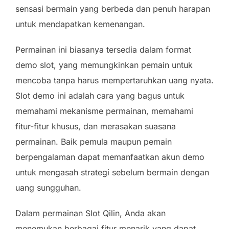
sensasi bermain yang berbeda dan penuh harapan
untuk mendapatkan kemenangan.
Permainan ini biasanya tersedia dalam format
demo slot, yang memungkinkan pemain untuk
mencoba tanpa harus mempertaruhkan uang nyata.
Slot demo ini adalah cara yang bagus untuk
memahami mekanisme permainan, memahami
fitur-fitur khusus, dan merasakan suasana
permainan. Baik pemula maupun pemain
berpengalaman dapat memanfaatkan akun demo
untuk mengasah strategi sebelum bermain dengan
uang sungguhan.
Dalam permainan Slot Qilin, Anda akan
menemukan berbagai fitur menarik yang dapat