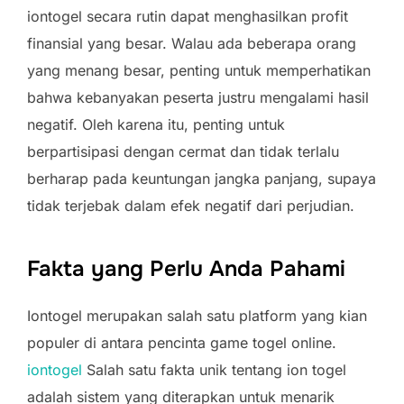
iontogel secara rutin dapat menghasilkan profit
finansial yang besar. Walau ada beberapa orang
yang menang besar, penting untuk memperhatikan
bahwa kebanyakan peserta justru mengalami hasil
negatif. Oleh karena itu, penting untuk
berpartisipasi dengan cermat dan tidak terlalu
berharap pada keuntungan jangka panjang, supaya
tidak terjebak dalam efek negatif dari perjudian.
Fakta yang Perlu Anda Pahami
Iontogel merupakan salah satu platform yang kian
populer di antara pencinta game togel online.
iontogel
Salah satu fakta unik tentang ion togel
adalah sistem yang diterapkan untuk menarik