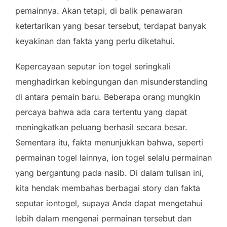
pemainnya. Akan tetapi, di balik penawaran
ketertarikan yang besar tersebut, terdapat banyak
keyakinan dan fakta yang perlu diketahui.
Kepercayaan seputar ion togel seringkali
menghadirkan kebingungan dan misunderstanding
di antara pemain baru. Beberapa orang mungkin
percaya bahwa ada cara tertentu yang dapat
meningkatkan peluang berhasil secara besar.
Sementara itu, fakta menunjukkan bahwa, seperti
permainan togel lainnya, ion togel selalu permainan
yang bergantung pada nasib. Di dalam tulisan ini,
kita hendak membahas berbagai story dan fakta
seputar iontogel, supaya Anda dapat mengetahui
lebih dalam mengenai permainan tersebut dan