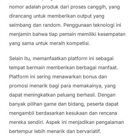
nomor adalah produk dari proses canggih, yang
dirancang untuk memberikan output yang
seimbang dan random. Penggunaan teknologi ini
menjamin bahwa tiap pemain memiliki kesempatan
yang sama untuk meraih kompetisi.
Selain itu, memanfaatkan platform ini sebagai
tempat bermain memberikan berbagai manfaat.
Platform ini sering menawarkan bonus dan
promosi menarik bagi para memakainya, yang
dapat meningkatkan peluang berhasil. Dengan
banyak pilihan game dan bidang, peserta dapat
mengambil berdasarkan kesukaan dan rencana
mereka sendiri. Aspek ini menjadikan pengalaman
bertempur lebih menarik dan bervariatif.