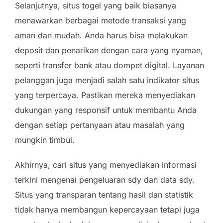
Selanjutnya, situs togel yang baik biasanya
menawarkan berbagai metode transaksi yang
aman dan mudah. Anda harus bisa melakukan
deposit dan penarikan dengan cara yang nyaman,
seperti transfer bank atau dompet digital. Layanan
pelanggan juga menjadi salah satu indikator situs
yang terpercaya. Pastikan mereka menyediakan
dukungan yang responsif untuk membantu Anda
dengan setiap pertanyaan atau masalah yang
mungkin timbul.
Akhirnya, cari situs yang menyediakan informasi
terkini mengenai pengeluaran sdy dan data sdy.
Situs yang transparan tentang hasil dan statistik
tidak hanya membangun kepercayaan tetapi juga