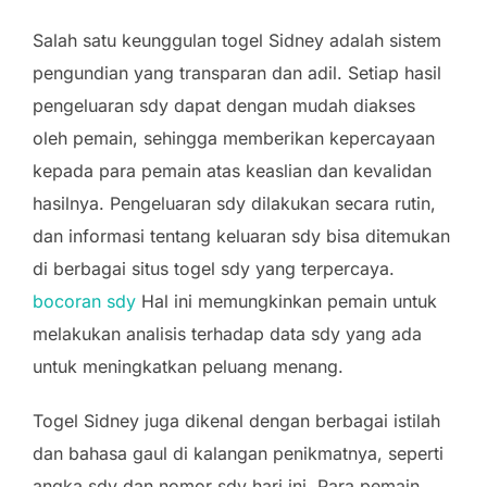
Salah satu keunggulan togel Sidney adalah sistem
pengundian yang transparan dan adil. Setiap hasil
pengeluaran sdy dapat dengan mudah diakses
oleh pemain, sehingga memberikan kepercayaan
kepada para pemain atas keaslian dan kevalidan
hasilnya. Pengeluaran sdy dilakukan secara rutin,
dan informasi tentang keluaran sdy bisa ditemukan
di berbagai situs togel sdy yang terpercaya.
bocoran sdy
Hal ini memungkinkan pemain untuk
melakukan analisis terhadap data sdy yang ada
untuk meningkatkan peluang menang.
Togel Sidney juga dikenal dengan berbagai istilah
dan bahasa gaul di kalangan penikmatnya, seperti
angka sdy dan nomor sdy hari ini. Para pemain