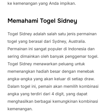
ke kemenangan yang Anda impikan.
Memahami Togel Sidney
Togel Sidney adalah salah satu jenis permainan
togel yang berasal dari Sydney, Australia.
Permainan ini sangat populer di Indonesia dan
sering dimainkan oleh banyak penggemar togel.
Togel Sidney menawarkan peluang untuk
memenangkan hadiah besar dengan menebak
angka-angka yang akan keluar di setiap draw.
Dalam togel ini, pemain akan memilih kombinasi
angka yang terdiri dari 4 digit, yang dapat
menghasilkan berbagai kemungkinan kombinasi
kemenangan.