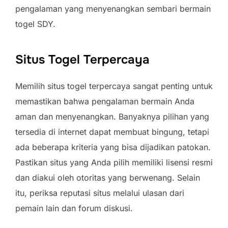
pengalaman yang menyenangkan sembari bermain
togel SDY.
Situs Togel Terpercaya
Memilih situs togel terpercaya sangat penting untuk
memastikan bahwa pengalaman bermain Anda
aman dan menyenangkan. Banyaknya pilihan yang
tersedia di internet dapat membuat bingung, tetapi
ada beberapa kriteria yang bisa dijadikan patokan.
Pastikan situs yang Anda pilih memiliki lisensi resmi
dan diakui oleh otoritas yang berwenang. Selain
itu, periksa reputasi situs melalui ulasan dari
pemain lain dan forum diskusi.