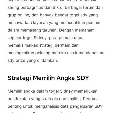
sering berbagi tips dan trik di berbagai forum dan
grup online, dan banyak bandar togel sdy yang
menawarkan layanan yang memudahkan pemain
dalam memasang taruhan. Dengan memahami
seputar togel Sidney, para pemain dapat
memaksimalkan strategi bermain dan
meningkatkan peluang mereka untuk mendapatkan
sdy prize yang diidamkan.
Strategi Memilih Angka SDY
Memilih angka dalam togel Sidney memerlukan
pendekatan yang strategis dan analitis. Pertama,
penting untuk menganalisis data pengeluaran SDY