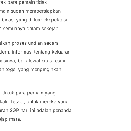
yak para pemain tidak
emain sudah mempersiapkan
inasi yang di luar ekspektasi.
ah semuanya dalam sekejap.
sikan proses undian secara
rn, informasi tentang keluaran
sinya, baik lewat situs resmi
an togel yang menginginkan
n. Untuk para pemain yang
kali. Tetapi, untuk mereka yang
aran SGP hari ini adalah penanda
ejap mata.