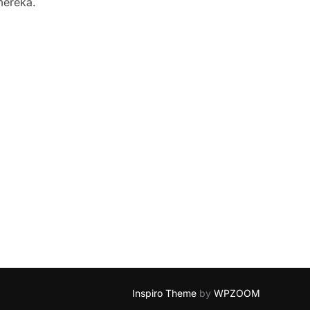
mereka.
Inspiro Theme
by
WPZOOM