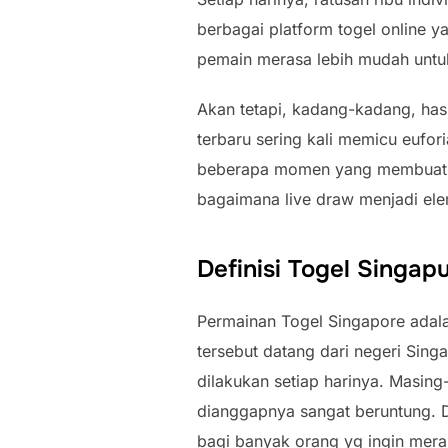
berbagai platform togel online y
pemain merasa lebih mudah untuk
Akan tetapi, kadang-kadang, has
terbaru sering kali memicu eufor
beberapa momen yang membuat pa
bagaimana live draw menjadi ele
Definisi Togel Singap
Permainan Togel Singapore adala
tersebut datang dari negeri Sin
dilakukan setiap harinya. Masi
dianggapnya sangat beruntung. D
bagi banyak orang yg ingin meraih