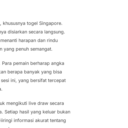
, khususnya togel Singapore.
nya disiarkan secara langsung.
 menanti harapan dan rindu
on yang penuh semangat.
p. Para pemain berharap angka
kan berapa banyak yang bisa
esi ini, yang bersifat tercepat
a.
tuk mengikuti live draw secara
 Setiap hasil yang keluar bukan
ringi informasi akurat tentang