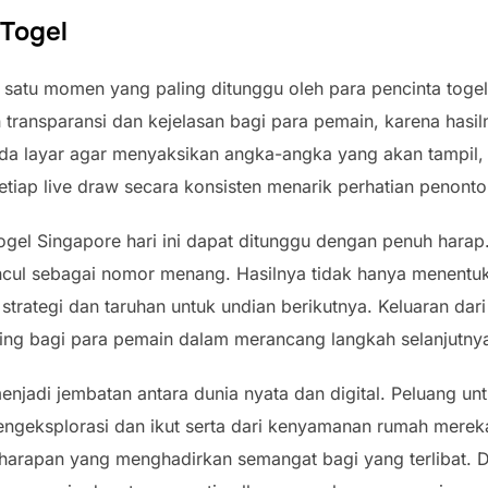
 Togel
 satu momen yang paling ditunggu oleh para pencinta togel
 transparansi dan kejelasan bagi para pemain, karena hasil
ada layar agar menyaksikan angka-angka yang akan tampil,
tiap live draw secara konsisten menarik perhatian penont
togel Singapore hari ini dapat ditunggu dengan penuh hara
uncul sebagai nomor menang. Hasilnya tidak hanya menentu
strategi dan taruhan untuk undian berikutnya. Keluaran dari s
ting bagi para pemain dalam merancang langkah selanjutny
menjadi jembatan antara dunia nyata dan digital. Peluang un
eksplorasi dan ikut serta dari kenyamanan rumah mereka.
harapan yang menghadirkan semangat bagi yang terlibat. Dii