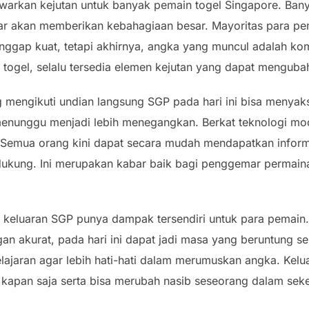
nawarkan kejutan untuk banyak pemain togel Singapore. Ban
ar akan memberikan kebahagiaan besar. Mayoritas para p
ggap kuat, tetapi akhirnya, angka yang muncul adalah komb
a togel, selalu tersedia elemen kejutan yang dapat mengub
g mengikuti undian langsung SGP pada hari ini bisa menyak
enunggu menjadi lebih menegangkan. Berkat teknologi mode
. Semua orang kini dapat secara mudah mendapatkan informa
ukung. Ini merupakan kabar baik bagi penggemar permain
iap keluaran SGP punya dampak tersendiri untuk para pemai
n akurat, pada hari ini dapat jadi masa yang beruntung se
pelajaran agar lebih hati-hati dalam merumuskan angka. Kelu
 kapan saja serta bisa merubah nasib seseorang dalam sek