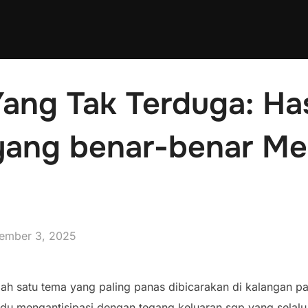
ang Tak Terduga: Has
yang benar-benar Me
ed
ember 3, 2025
lah satu tema yang paling panas dibicarakan di kalangan p
ividu mengantisipasi dengan tegang keluaran sgp yang sela