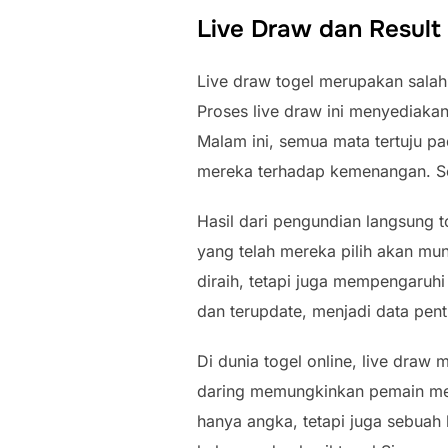
Live Draw dan Result
Live draw togel merupakan salah
Proses live draw ini menyediakan
Malam ini, semua mata tertuju p
mereka terhadap kemenangan. Se
Hasil dari pengundian langsung 
yang telah mereka pilih akan m
diraih, tetapi juga mempengaruhi 
dan terupdate, menjadi data pen
Di dunia togel online, live draw 
daring memungkinkan pemain meng
hanya angka, tetapi juga sebuah 