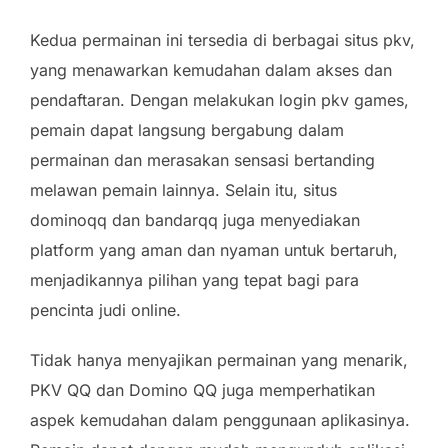
Kedua permainan ini tersedia di berbagai situs pkv,
yang menawarkan kemudahan dalam akses dan
pendaftaran. Dengan melakukan login pkv games,
pemain dapat langsung bergabung dalam
permainan dan merasakan sensasi bertanding
melawan pemain lainnya. Selain itu, situs
dominoqq dan bandarqq juga menyediakan
platform yang aman dan nyaman untuk bertaruh,
menjadikannya pilihan yang tepat bagi para
pencinta judi online.
Tidak hanya menyajikan permainan yang menarik,
PKV QQ dan Domino QQ juga memperhatikan
aspek kemudahan dalam penggunaan aplikasinya.