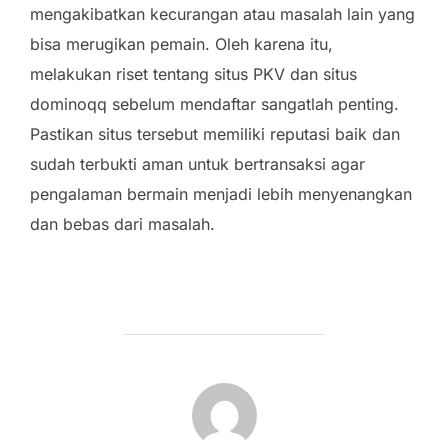
mengakibatkan kecurangan atau masalah lain yang
bisa merugikan pemain. Oleh karena itu,
melakukan riset tentang situs PKV dan situs
dominoqq sebelum mendaftar sangatlah penting.
Pastikan situs tersebut memiliki reputasi baik dan
sudah terbukti aman untuk bertransaksi agar
pengalaman bermain menjadi lebih menyenangkan
dan bebas dari masalah.
POST AUTHOR