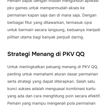
Pemain dapat dengan mudah mengunduh aplikasi
pkv games untuk mempermudah akses ke
permainan kapan saja dan di mana saja. Dengan
berbagai fitur yang ditawarkan, termasuk opsi
untuk bermain secara langsung, keduanya menjadi
pilihan utama bagi banyak penjudi daring.
Strategi Menang di PKV QQ
Untuk meningkatkan peluang menang di PKV QQ,
penting untuk memahami aturan dasar permainan
serta strategi yang dapat diterapkan. Salah satu
kunci sukses adalah menguasai kombinasi kartu
yang ada dan cara menghitung poin secara efektif.
Pemain yang mampu mengenali pola permainan