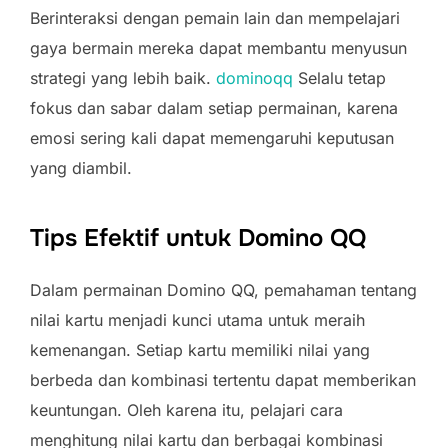
Berinteraksi dengan pemain lain dan mempelajari
gaya bermain mereka dapat membantu menyusun
strategi yang lebih baik.
dominoqq
Selalu tetap
fokus dan sabar dalam setiap permainan, karena
emosi sering kali dapat memengaruhi keputusan
yang diambil.
Tips Efektif untuk Domino QQ
Dalam permainan Domino QQ, pemahaman tentang
nilai kartu menjadi kunci utama untuk meraih
kemenangan. Setiap kartu memiliki nilai yang
berbeda dan kombinasi tertentu dapat memberikan
keuntungan. Oleh karena itu, pelajari cara
menghitung nilai kartu dan berbagai kombinasi