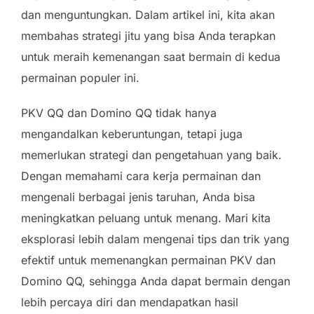
dan menguntungkan. Dalam artikel ini, kita akan
membahas strategi jitu yang bisa Anda terapkan
untuk meraih kemenangan saat bermain di kedua
permainan populer ini.
PKV QQ dan Domino QQ tidak hanya
mengandalkan keberuntungan, tetapi juga
memerlukan strategi dan pengetahuan yang baik.
Dengan memahami cara kerja permainan dan
mengenali berbagai jenis taruhan, Anda bisa
meningkatkan peluang untuk menang. Mari kita
eksplorasi lebih dalam mengenai tips dan trik yang
efektif untuk memenangkan permainan PKV dan
Domino QQ, sehingga Anda dapat bermain dengan
lebih percaya diri dan mendapatkan hasil