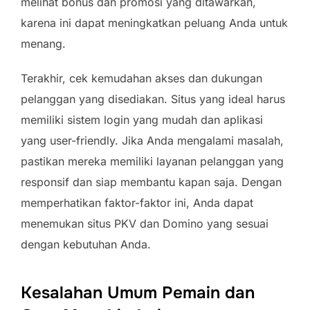
melihat bonus dan promosi yang ditawarkan,
karena ini dapat meningkatkan peluang Anda untuk
menang.
Terakhir, cek kemudahan akses dan dukungan
pelanggan yang disediakan. Situs yang ideal harus
memiliki sistem login yang mudah dan aplikasi
yang user-friendly. Jika Anda mengalami masalah,
pastikan mereka memiliki layanan pelanggan yang
responsif dan siap membantu kapan saja. Dengan
memperhatikan faktor-faktor ini, Anda dapat
menemukan situs PKV dan Domino yang sesuai
dengan kebutuhan Anda.
Kesalahan Umum Pemain dan