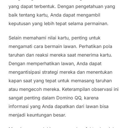
yang dapat terbentuk. Dengan pengetahuan yang
baik tentang kartu, Anda dapat mengambil
keputusan yang lebih tepat selama permainan.
Selain memahami nilai kartu, penting untuk
mengamati cara bermain lawan. Perhatikan pola
taruhan dan reaksi mereka saat menerima kartu.
Dengan memperhatikan lawan, Anda dapat
mengantisipasi strategi mereka dan menentukan
kapan saat yang tepat untuk memasang taruhan
atau mengecoh mereka. Keterampilan observasi ini
sangat penting dalam Domino QQ, karena
informasi yang Anda dapatkan dari lawan bisa
menjadi keuntungan besar.