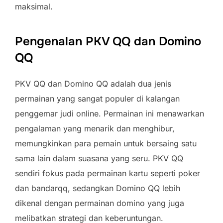
maksimal.
Pengenalan PKV QQ dan Domino
QQ
PKV QQ dan Domino QQ adalah dua jenis
permainan yang sangat populer di kalangan
penggemar judi online. Permainan ini menawarkan
pengalaman yang menarik dan menghibur,
memungkinkan para pemain untuk bersaing satu
sama lain dalam suasana yang seru. PKV QQ
sendiri fokus pada permainan kartu seperti poker
dan bandarqq, sedangkan Domino QQ lebih
dikenal dengan permainan domino yang juga
melibatkan strategi dan keberuntungan.