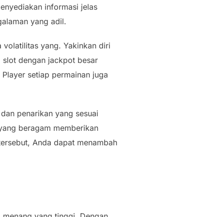
enyediakan informasi jelas
alaman yang adil.
 volatilitas yang. Yakinkan diri
 slot dengan jackpot besar
Player setiap permainan juga
 dan penarikan yang sesuai
n yang beragam memberikan
tersebut, Anda dapat menambah
g menang yang tinggi. Dengan