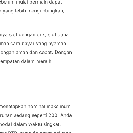
sebelum mulai bermain dapat
 yang lebih menguntungkan,
a slot dengan qris, slot dana,
ihan cara bayar yang nyaman
 dengan aman dan cepat. Dengan
esempatan dalam meraih
an menetapkan nominal maksimum
aruhan sedang seperti 200, Anda
modal dalam waktu singkat.