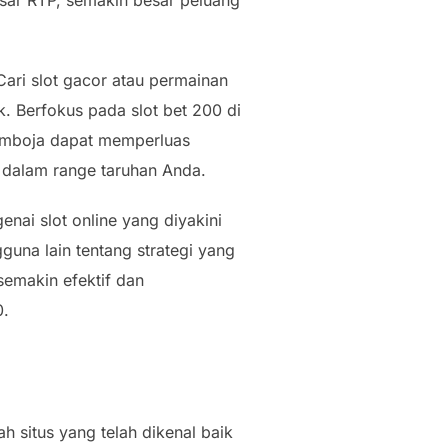
besar RTP, semakin besar peluang
ari slot gacor atau permainan
 Berfokus pada slot bet 200 di
t Kamboja dapat memperluas
dalam range taruhan Anda.
ai slot online yang diyakini
na lain tentang strategi yang
semakin efektif dan
0.
ah situs yang telah dikenal baik