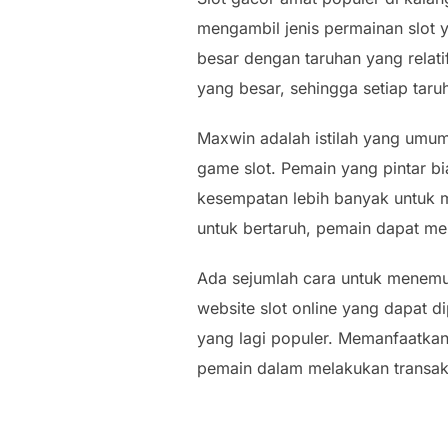
mengambil jenis permainan slot 
besar dengan taruhan yang relati
yang besar, sehingga setiap taru
Maxwin adalah istilah yang umu
game slot. Pemain yang pintar b
kesempatan lebih banyak untuk
untuk bertaruh, pemain dapat men
Ada sejumlah cara untuk menemuk
website slot online yang dapat d
yang lagi populer. Memanfaatkan 
pemain dalam melakukan transak