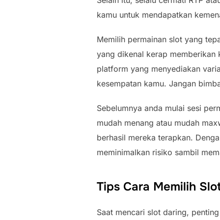
Selain itu, selalu cermati RTP a
kamu untuk mendapatkan kemen
Memilih permainan slot yang tep
yang dikenal kerap memberikan 
platform yang menyediakan variasi
kesempatan kamu. Jangan bimban
Sebelumnya anda mulai sesi perm
mudah menang atau mudah maxwin
berhasil mereka terapkan. Denga
meminimalkan risiko sambil mema
Tips Cara Memilih Slo
Saat mencari slot daring, penting 