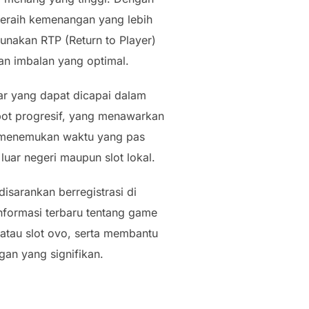
meraih kemenangan yang lebih
unakan RTP (Return to Player)
kan imbalan yang optimal.
r yang dapat dicapai dalam
pot progresif, yang menawarkan
 menemukan waktu yang pas
uar negeri maupun slot lokal.
sarankan berregistrasi di
informasi terbaru tentang game
 atau slot ovo, serta membantu
an yang signifikan.