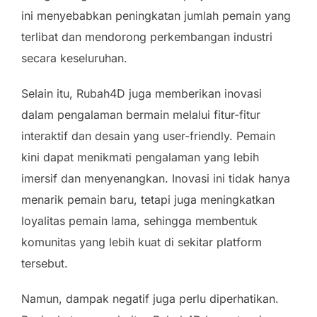
ini menyebabkan peningkatan jumlah pemain yang
terlibat dan mendorong perkembangan industri
secara keseluruhan.
Selain itu, Rubah4D juga memberikan inovasi
dalam pengalaman bermain melalui fitur-fitur
interaktif dan desain yang user-friendly. Pemain
kini dapat menikmati pengalaman yang lebih
imersif dan menyenangkan. Inovasi ini tidak hanya
menarik pemain baru, tetapi juga meningkatkan
loyalitas pemain lama, sehingga membentuk
komunitas yang lebih kuat di sekitar platform
tersebut.
Namun, dampak negatif juga perlu diperhatikan.