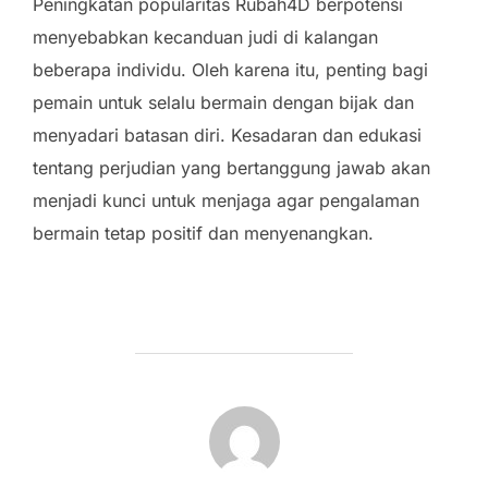
Peningkatan popularitas Rubah4D berpotensi
menyebabkan kecanduan judi di kalangan
beberapa individu. Oleh karena itu, penting bagi
pemain untuk selalu bermain dengan bijak dan
menyadari batasan diri. Kesadaran dan edukasi
tentang perjudian yang bertanggung jawab akan
menjadi kunci untuk menjaga agar pengalaman
bermain tetap positif dan menyenangkan.
POST AUTHOR